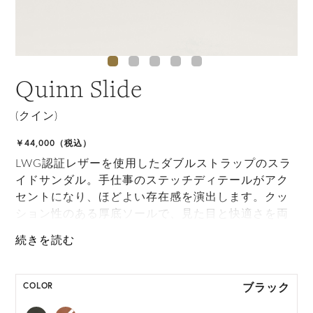
Quinn Slide
(クイン)
￥44,000（税込）
LWG認証レザーを使用したダブルストラップのスラ
イドサンダル。手仕事のステッチディテールがアク
セントになり、ほどよい存在感を演出します。クッ
ション性のある厚底ソールで、見た目と快適さを両
立しています。
IT/EU
36
37
38
39
40
CM
22.7
23.3
24
24.7
25.3
ブラック
COLOR
*履き方によって個人差が生じますので、あくまでも目安としてご理
解ください。