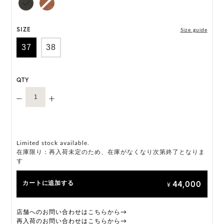
*輸送等に伴い、外箱に汚れや傷が生じる場合がございます。予めご
了承ください。
HAT BOX(有償 GIFT BOX）対象商品
SIZE
Size guide
37
38
QTY
Limited stock available.
在庫限り：再入荷未定のため、在庫がなくなり次第終了となりま
す
44,000
カートに追加する
¥
店舗へのお問い合わせはこちらから→
再入荷のお問い合わせはこちらから→