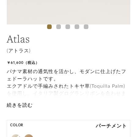
Atlas
(アトラス)
￥61,600（税込）
パナマ素材の通気性を活かし、モダンに仕上げたフ
ェドーラハットです。
エクアドルで手編みされたトキヤ草(Toquilla Palm)
を使用し、イタリア製グログランリボンを合わせま
した。
シンプルで取り入れやすく、夏の装いに上品な印象
を添えてくれます。
パーチメント
COLOR
ONE SIZE展開の商品:ONE SIZE 57.5cm