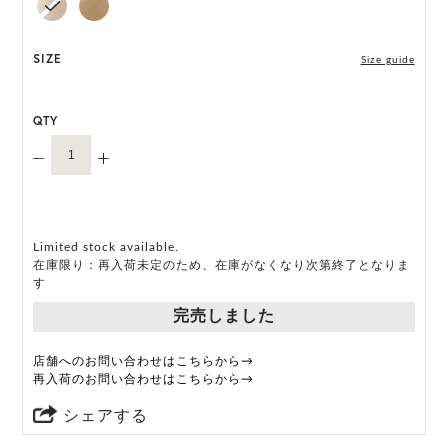
M, L 展開の商品:M 57.5cm, L 59.5cm
*ハンドメイド製品のサイズには微小の個体差がござ
SIZE
Size guide
います。
QTY
HAT BOX(有償 GIFT BOX）対象商品
Limited stock available.
在庫限り：再入荷未定のため、在庫がなくなり次第終了となりま
す
完売しました
店舗へのお問い合わせはこちらから→
再入荷のお問い合わせはこちらから→
シェアする