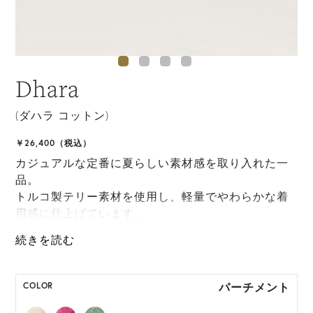
Dhara
(ダハラ コットン)
￥26,400（税込）
カジュアルな定番に夏らしい素材感を取り入れた一
品。
トルコ製テリー素材を使用し、軽量でやわらかな着
用感に仕上げています。
サイズ調整可能なバックストラップ付きで、日常使
いにも取り入れやすいバイザーです。
ONE SIZE展開の商品:ONE SIZE 57.5cm
パーチメント
COLOR
M, L 展開の商品:M 57.5cm, L 59.5cm