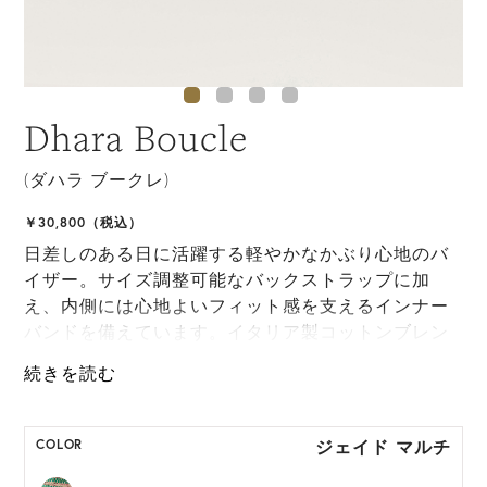
Dhara Boucle
(ダハラ ブークレ)
￥30,800（税込）
日差しのある日に活躍する軽やかなかぶり心地のバ
イザー。サイズ調整可能なバックストラップに加
え、内側には心地よいフィット感を支えるインナー
バンドを備えています。イタリア製コットンブレン
ドのブークレ素材を使用し、程よい存在感を添えま
した。
ONE SIZE展開の商品:ONE SIZE 57.5cm
ジェイド マルチ
COLOR
M, L 展開の商品:M 57.5cm, L 59.5cm