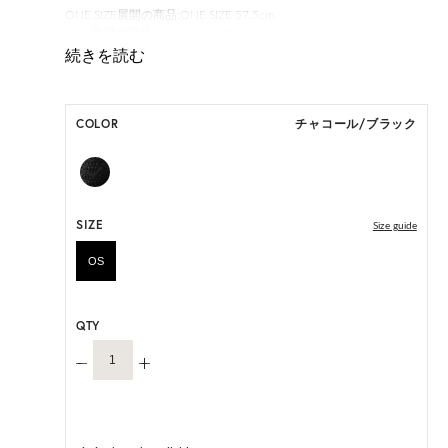
ONE SIZE展開の商品:ONE SIZE 57.5cm
M, L 展開の商品:M 57.5cm, L 59.5cm
*天然素材を用いたハンドメイドのため、サイズ・色には個体差が
ございます。
COLOR
チャコール/ブラック
HAT BOX に収納できない商品です。
SIZE
Size guide
OS
QTY