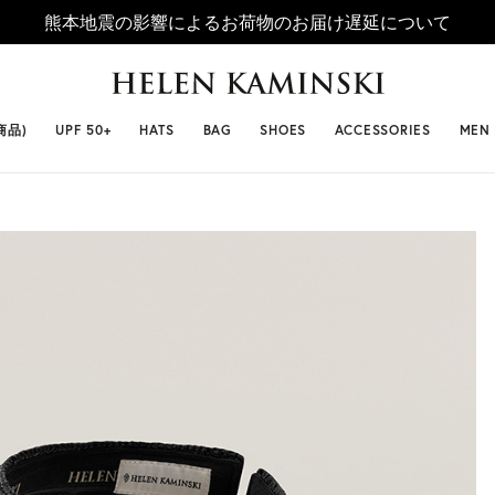
熊本地震の影響によるお荷物のお届け遅延について
 SELLERS
#ビベット
#キャップ
#ビアンカ
#プロヴァ
商品)
UPF 50+
HATS
BAG
SHOES
ACCESSORIES
MEN