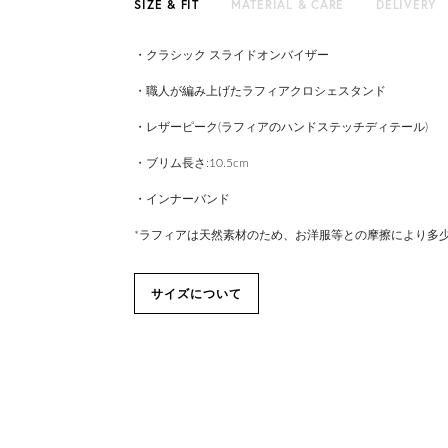
SIZE & FIT
MATERIAL & CARE
DELIVERY
・クラシック スライドオンバイザー
・職人が編み上げたラフィアクロシェスタンド
・レザーピーク(ラフィアのハンドステッチディテール)
・ブリム長さ:10.5cm
・インナーバンド
*ラフィアは天然素材のため、お洋服等との摩擦により多
サイズについて