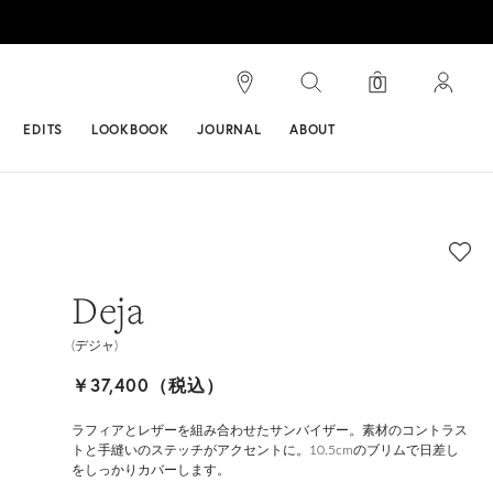
検索
0
ンス
EDITS
LOOKBOOK
JOURNAL
ABOUT
Deja
(デジャ)
￥37,400（税込）
ラフィアとレザーを組み合わせたサンバイザー。素材のコントラス
トと手縫いのステッチがアクセントに。10.5cmのブリムで日差し
をしっかりカバーします。