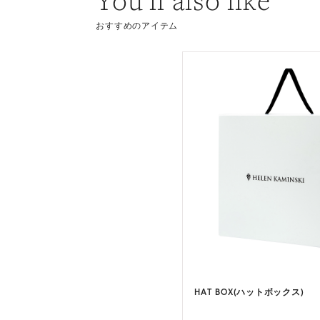
You’ll also like
おすすめのアイテム
LA 9(ヴィラ 9)
HAT BOX(ハットボックス)
9 カラー