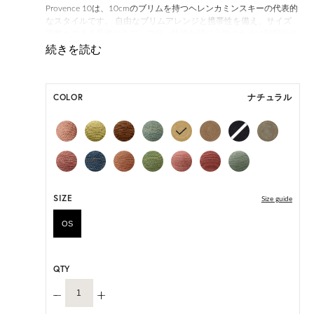
Provence 10は、10cmのブリムを持つヘレンカミンスキーの代表的
なスタイルです。 自由なブリムアレンジと携帯性を備え、サイズ
調整もできる手撚りラフィア紐、快適な被り心地のために額部分に
つけられたネオプレンバンドが特徴で完璧な旅行アイテムとなるた
めに丸めて持ち運びもできます。 持続可能な手法で収穫されたマ
ダガスカル産のラフィアを18,000以上のステッチで編み、完成まで
に3日以上を要します。職人がひとつひとつ丁寧に編み上げること
COLOR
ナチュラル
で、それぞれ異なる表情をもつ特別な一品に仕上げられています。
「Provence 10」は一部仕様が変更になります。
変更前:ネオプレンインナーバンド
変更後:サイズ調整可能なサテンのインナーバンド
オーダーをいただいたタイミングによって、上記いずれかの商品の
お届けになりますこと、予めご了承ください。
SIZE
ONE SIZE展開の商品:ONE SIZE 57.5cm
Size guide
M, L 展開の商品:M 57.5cm, L 59.5cm
OS
*天然素材を用いたハンドメイドのため、サイズ・色には個体差が
ございます。
QTY
HAT BOX(有償 GIFT BOX）対象商品