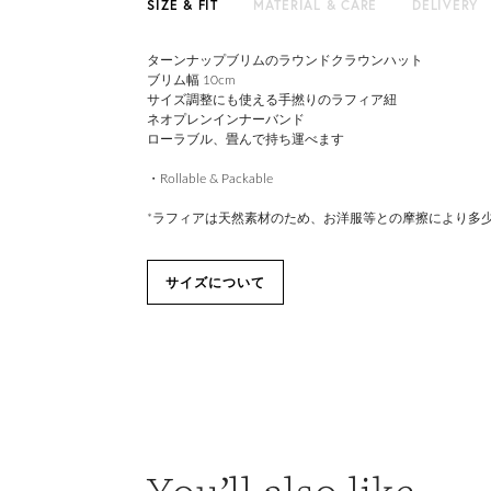
SIZE & FIT
MATERIAL & CARE
DELIVERY
ターンナップブリムのラウンドクラウンハット
ブリム幅 10cm
サイズ調整にも使える手撚りのラフィア紐
ネオプレンインナーバンド
ローラブル、畳んで持ち運べます
・Rollable & Packable
*ラフィアは天然素材のため、お洋服等との摩擦により多
サイズについて