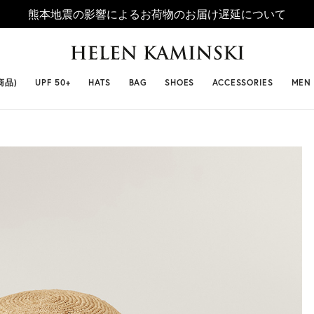
熊本地震の影響によるお荷物のお届け遅延について
 SELLERS
#ビベット
#キャップ
#ビアンカ
#プロヴァ
商品)
UPF 50+
HATS
BAG
SHOES
ACCESSORIES
MEN