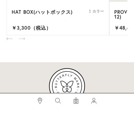
HAT BOX(ハットボックス)
PROVE
ー
1 カラー
12)
￥3,300（税込）
￥48,4
検索
0
#BEST SELLERS
#ビベット
#キャップ
#ビアンカ
#プロヴァンス
メールマガジンへのご登録はこちらから