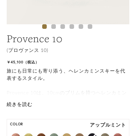
Provence 10
(プロヴァンス 10)
￥45,100（税込）
旅にも日常にも寄り添う、ヘレンカミンスキーを代
表するスタイル。
Provence 10は、10cmのブリムを持つヘレンカミン
スキーの代表的なスタイルです。 自由なブリムアレ
ンジと携帯性を備え、サイズ調整もできる手撚りラ
フィア紐、快適な被り心地のために額部分につけら
れたネオプレンバンドが特徴で完璧な旅行アイテム
アップルミント
COLOR
となるために丸めて持ち運びもできます。 持続可能