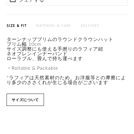
シェアする
HAT BOX(有償 GIFT BOX）対象商品
SIZE & FIT
MATERIAL & CARE
DELIVERY
ターンナップブリムのラウンドクラウンハット
ブリム幅 10cm
サイズ調整にも使える手撚りのラフィア紐
ネオプレンインナーバンド
ローラブル、畳んで持ち運べます
・Rollable & Packable
*ラフィアは天然素材のため、お洋服等との摩擦によ
り多少のささくれが生じる場合がございます
サイズについて