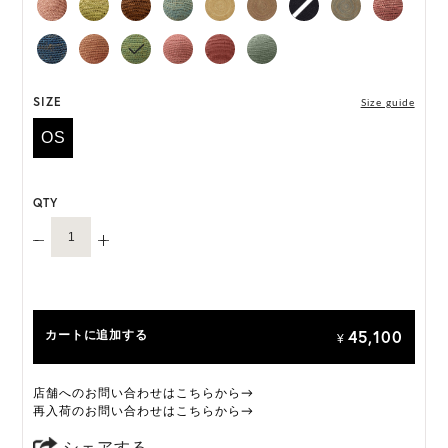
な手法で収穫されたマダガスカル産のラフィアを
18,000以上のステッチで編み、完成までに3日以上
を要します。職人がひとつひとつ丁寧に編み上げる
ことで、それぞれ異なる表情をもつ特別な一品に仕
上げられています。
SIZE
Size guide
OS
「Provence 10」は一部仕様が変更になります。
変更前:ネオプレンインナーバンド
変更後:サイズ調整可能なサテンのインナーバンド
QTY
オーダーをいただいたタイミングによって、上記い
ずれかの商品のお届けになりますこと、予めご了承
ください。
ONE SIZE展開の商品:ONE SIZE 57.5cm
45,100
カートに追加する
M, L 展開の商品:M 57.5cm, L 59.5cm
¥
*天然素材を用いたハンドメイドのため、サイズ・色
店舗へのお問い合わせはこちらから→
には個体差がございます。
再入荷のお問い合わせはこちらから→