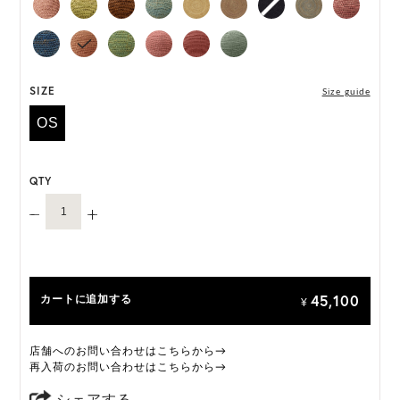
な手法で収穫されたマダガスカル産のラフィアを
18,000以上のステッチで編み、完成までに3日以上
を要します。職人がひとつひとつ丁寧に編み上げる
ことで、それぞれ異なる表情をもつ特別な一品に仕
上げられています。
SIZE
Size guide
OS
「Provence 10」は一部仕様が変更になります。
変更前:ネオプレンインナーバンド
変更後:サイズ調整可能なサテンのインナーバンド
QTY
オーダーをいただいたタイミングによって、上記い
ずれかの商品のお届けになりますこと、予めご了承
ください。
ONE SIZE展開の商品:ONE SIZE 57.5cm
45,100
カートに追加する
M, L 展開の商品:M 57.5cm, L 59.5cm
¥
*天然素材を用いたハンドメイドのため、サイズ・色
店舗へのお問い合わせはこちらから→
には個体差がございます。
再入荷のお問い合わせはこちらから→