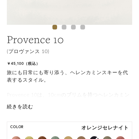
Provence 10
(プロヴァンス 10)
￥45,100（税込）
旅にも日常にも寄り添う、ヘレンカミンスキーを代
表するスタイル。
Provence 10は、10cmのブリムを持つヘレンカミン
スキーの代表的なスタイルです。 自由なブリムアレ
ンジと携帯性を備え、サイズ調整もできる手撚りラ
フィア紐、快適な被り心地のために額部分につけら
れたネオプレンバンドが特徴で完璧な旅行アイテム
オレンジセレナイト
COLOR
となるために丸めて持ち運びもできます。 持続可能