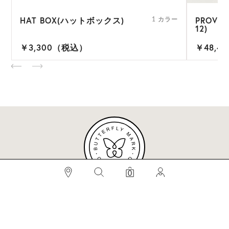
HAT BOX(ハットボックス)
PROVE
ー
1 カラー
12)
￥3,300（税込）
￥48,4
検索
0
#BEST SELLERS
#ビベット
#キャップ
#ビアンカ
#プロヴァンス
メールマガジンへのご登録はこちらから