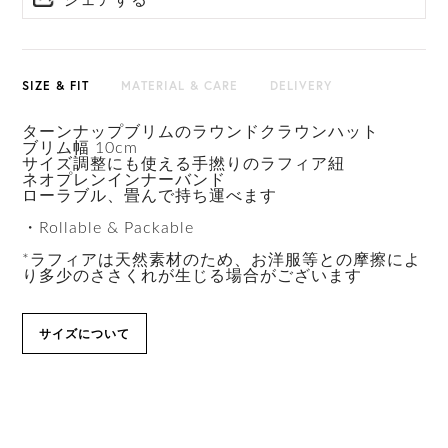
シェアする
HAT BOX(有償 GIFT BOX）対象商品
SIZE & FIT
MATERIAL & CARE
DELIVERY
ターンナップブリムのラウンドクラウンハット
ブリム幅 10cm
サイズ調整にも使える手撚りのラフィア紐
ネオプレンインナーバンド
ローラブル、畳んで持ち運べます
・Rollable & Packable
*ラフィアは天然素材のため、お洋服等との摩擦によ
り多少のささくれが生じる場合がございます
サイズについて