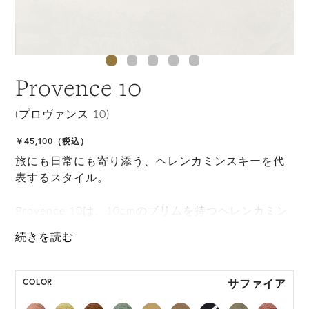
Provence 10
(プロヴァンス 10)
￥45,100（税込）
旅にも日常にも寄り添う、ヘレンカミンスキーを代
表するスタイル。
Provence 10は、10cmのブリムを持つヘレンカミン
スキーの代表的なスタイルです。 自由なブリムアレ
ンジと携帯性を備え、サイズ調整もできる手撚りラ
フィア紐、快適な被り心地のために額部分につけら
れたネオプレンバンドが特徴で完璧な旅行アイテム
サファイア
COLOR
となるために丸めて持ち運びもできます。 持続可能