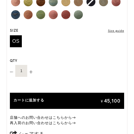
な手法で収穫されたマダガスカル産のラフィアを
18,000以上のステッチで編み、完成までに3日以上
を要します。職人がひとつひとつ丁寧に編み上げる
ことで、それぞれ異なる表情をもつ特別な一品に仕
上げられています。
SIZE
Size guide
OS
「Provence 10」は一部仕様が変更になります。
変更前:ネオプレンインナーバンド
変更後:サイズ調整可能なサテンのインナーバンド
QTY
オーダーをいただいたタイミングによって、上記い
ずれかの商品のお届けになりますこと、予めご了承
ください。
ONE SIZE展開の商品:ONE SIZE 57.5cm
45,100
カートに追加する
M, L 展開の商品:M 57.5cm, L 59.5cm
¥
*天然素材を用いたハンドメイドのため、サイズ・色
店舗へのお問い合わせはこちらから→
には個体差がございます。
再入荷のお問い合わせはこちらから→