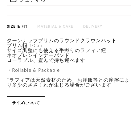
シェアする
HAT BOX(有償 GIFT BOX）対象商品
SIZE & FIT
MATERIAL & CARE
DELIVERY
ターンナップブリムのラウンドクラウンハット
ブリム幅 10cm
サイズ調整にも使える手撚りのラフィア紐
ネオプレンインナーバンド
ローラブル、畳んで持ち運べます
・Rollable & Packable
*ラフィアは天然素材のため、お洋服等との摩擦によ
り多少のささくれが生じる場合がございます
サイズについて