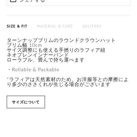
シェアする
HAT BOX(有償 GIFT BOX）対象商品
SIZE & FIT
MATERIAL & CARE
DELIVERY
ターンナップブリムのラウンドクラウンハット
ブリム幅 10cm
サイズ調整にも使える手撚りのラフィア紐
ネオプレンインナーバンド
ローラブル、畳んで持ち運べます
・Rollable & Packable
*ラフィアは天然素材のため、お洋服等との摩擦によ
り多少のささくれが生じる場合がございます
サイズについて