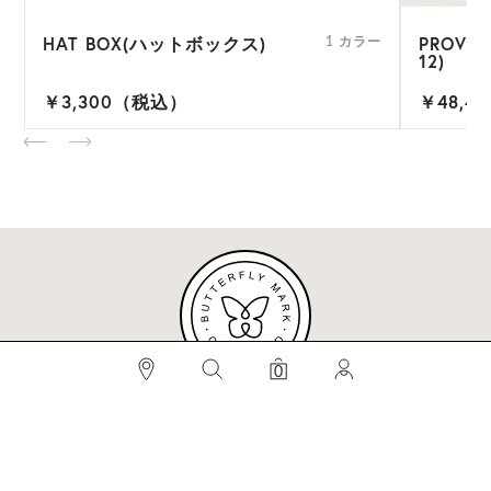
HAT BOX(ハットボックス)
PROVE
ー
1 カラー
12)
￥3,300（税込）
￥48,4
検索
0
#BEST SELLERS
#ビベット
#キャップ
#ビアンカ
#プロヴァンス
メールマガジンへのご登録はこちらから