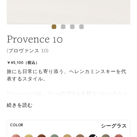
Provence 10
(プロヴァンス 10)
￥45,100（税込）
旅にも日常にも寄り添う、ヘレンカミンスキーを代
表するスタイル。
Provence 10は、10cmのブリムを持つヘレンカミン
スキーの代表的なスタイルです。 自由なブリムアレ
ンジと携帯性を備え、サイズ調整もできる手撚りラ
フィア紐、快適な被り心地のために額部分につけら
れたネオプレンバンドが特徴で完璧な旅行アイテム
シーグラス
COLOR
となるために丸めて持ち運びもできます。 持続可能