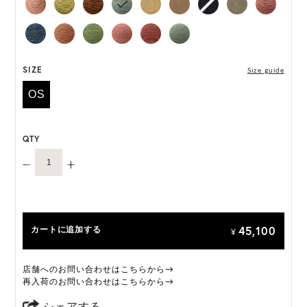
な手法で収穫されたマダガスカル産のラフィアを
18,000以上のステッチで編み、完成までに3日以上
を要します。職人がひとつひとつ丁寧に編み上げる
ことで、それぞれ異なる表情をもつ特別な一品に仕
上げられています。
SIZE
Size guide
OS
「Provence 10」は一部仕様が変更になります。
変更前:ネオプレンインナーバンド
変更後:サイズ調整可能なサテンのインナーバンド
QTY
オーダーをいただいたタイミングによって、上記い
ずれかの商品のお届けになりますこと、予めご了承
ください。
ONE SIZE展開の商品:ONE SIZE 57.5cm
45,100
カートに追加する
M, L 展開の商品:M 57.5cm, L 59.5cm
¥
*天然素材を用いたハンドメイドのため、サイズ・色
店舗へのお問い合わせはこちらから→
には個体差がございます。
再入荷のお問い合わせはこちらから→