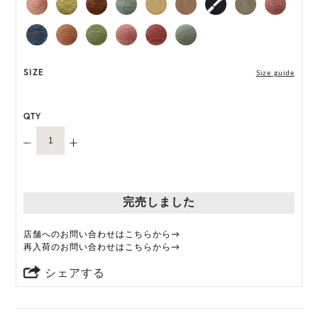
な手法で収穫されたマダガスカル産のラフィアを
18,000以上のステッチで編み、完成までに3日以上
を要します。職人がひとつひとつ丁寧に編み上げる
ことで、それぞれ異なる表情をもつ特別な一品に仕
上げられています。
SIZE
Size guide
「Provence 10」は一部仕様が変更になります。
QTY
変更前:ネオプレンインナーバンド
変更後:サイズ調整可能なサテンのインナーバンド
オーダーをいただいたタイミングによって、上記い
ずれかの商品のお届けになりますこと、予めご了承
ください。
完売しました
ONE SIZE展開の商品:ONE SIZE 57.5cm
店舗へのお問い合わせはこちらから→
M, L 展開の商品:M 57.5cm, L 59.5cm
再入荷のお問い合わせはこちらから→
シェアする
*天然素材を用いたハンドメイドのため、サイズ・色
には個体差がございます。