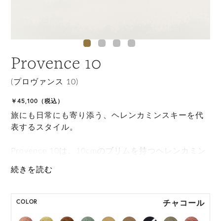
Provence 10
(プロヴァンス 10)
￥45,100（税込）
旅にも日常にも寄り添う、ヘレンカミンスキーを代
表するスタイル。
Provence 10は、10cmのブリムを持つヘレンカミン
スキーの代表的なスタイルです。 自由なブリムアレ
ンジと携帯性を備え、サイズ調整もできる手撚りラ
フィア紐、快適な被り心地のために額部分につけら
れたネオプレンバンドが特徴で完璧な旅行アイテム
チャコール
COLOR
となるために丸めて持ち運びもできます。 持続可能