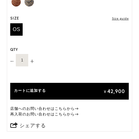
いずれの仕様も快適にご着用いただけるよう設計さ
れておりますのであらかじめご了承ください。
SIZE
Size guide
ONE SIZE展開の商品:ONE SIZE 57.5cm
OS
M, L 展開の商品:M 57.5cm, L 59.5cm
*天然素材を用いたハンドメイドのため、サイズ・色
QTY
には個体差がございます。
HAT BOX に収納できない商品です。
42,900
カートに追加する
¥
店舗へのお問い合わせはこちらから→
再入荷のお問い合わせはこちらから→
シェアする