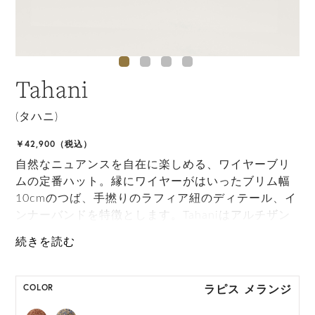
Tahani
(タハニ)
￥42,900（税込）
自然なニュアンスを自在に楽しめる、ワイヤーブリ
ムの定番ハット。縁にワイヤーがはいったブリム幅
10cmのつば、手撚りのラフィア紐のディテール、イ
ンナーバンドを特徴とします。Tahaniはアルチザン
によるハンドクラフトによって作られているため、
個体差が多少生じます。
*本商品は生産時期によりインナーバンドの仕様が異
ラピス メランジ
COLOR
なる場合がございます。