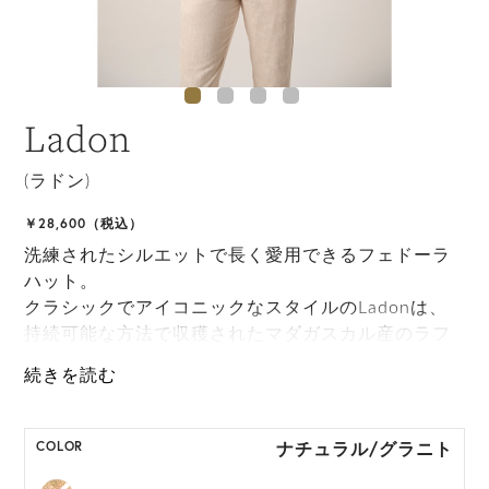
Ladon
(ラドン)
￥28,600（税込）
洗練されたシルエットで長く愛用できるフェドーラ
ハット。
クラシックでアイコニックなスタイルのLadonは、
持続可能な方法で収穫されたマダガスカル産のラフ
ィアブレードを職人が手織りしたもので、これから
の季節のワードローブの定番として長くお使いいた
だけます。
ナチュラル/グラニト
COLOR
M, L, XL展開の商品:M 57.5cm, L59.5cm, XL