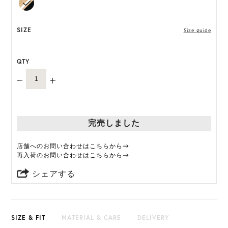
61.5cm
ONE SIZE展開の商品:ONE SIZE 59.5cm
SIZE
Size guide
*天然素材を用いたハンドメイドのため、サイズ・色
には個体差がございます。
QTY
HAT BOX(有償 GIFT BOX）対象商品
完売しました
店舗へのお問い合わせはこちらから→
再入荷のお問い合わせはこちらから→
シェアする
SIZE & FIT
MATERIAL & CARE
DELIVERY