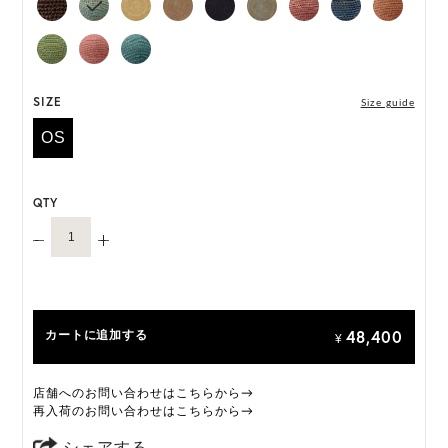
丸めて持ち運びが可能で、旅行に最適なアイテムで
す。 持続可能な方法で収穫されたマダガスカル産の
ラフィアをひとつひとつ手編みし、3日以上かけて完
成するProvenceは、ヘレンカミンスキーのアルチザ
ン(職人)が持つ高度な技術を体現しています。
SIZE
Size guide
OS
「Provence 12」は一部仕様が変更になります。
変更前:ネオプレンインナーバンド
変更後:サイズ調整可能なサテンのインナーバンド
QTY
オーダーをいただいたタイミングによって、上記い
ずれかの商品のお届けになりますこと、予めご了承
ください。
ONE SIZE展開の商品:ONE SIZE 57.5cm
48,400
カートに追加する
M, L 展開の商品:M 57.5cm, L 59.5cm
¥
*天然素材を用いたハンドメイドのため、サイズ・色
店舗へのお問い合わせはこちらから→
には個体差がございます。
再入荷のお問い合わせはこちらから→