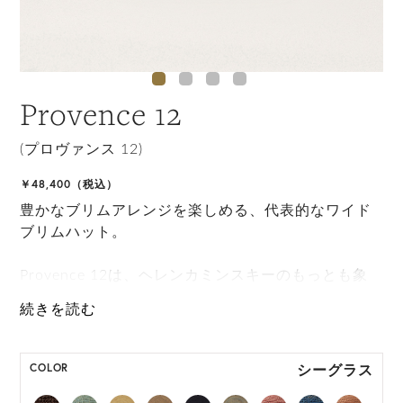
Provence 12
(プロヴァンス 12)
￥48,400（税込）
豊かなブリムアレンジを楽しめる、代表的なワイド
ブリムハット。
Provence 12は、ヘレンカミンスキーのもっとも象
徴的なスタイルのひとつで、幅12cmのブリムがあ
り、ブリムをアップロールしたり下げたりしてさま
ざなスタイリングができます。 サイズ調整も可能な
手撚りのラフィア紐を備え、ネオプレンインナーバ
シーグラス
COLOR
ンドによって快適なかぶり心地を実現します。また