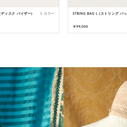
R (ディスク バイザー)
3 カラー
STRING BAG L (ストリング バ
NEW 
￥99,000
RAFFIA HAT
動きの中で、
立つ。
さらに見る