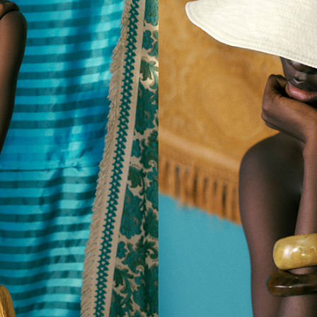
DULANI(デュラ
ニ)
￥ 47,300