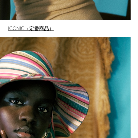
ICONIC（定番商品）
C HAT
HAT COLLECTION
ィネートに取り入
りげない上品さが
ザインが豊富で