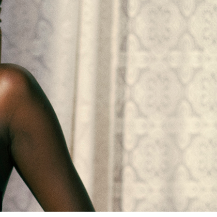
SEASON BAGS
す、新しい奥行
たフォルムと使
力です。