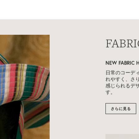
Materi
素材が語る、
大胆な質感と
表現。世代を
てきたクラフ
生まれる、印
と豊かな表情
い。
さらに見る