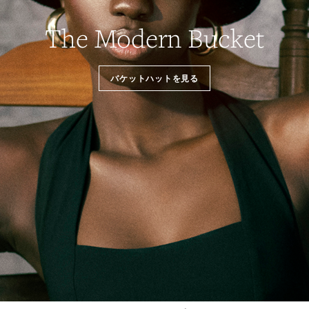
The Modern Bucket
NEW 
バケットハットを見る
RAFFIA BAG
質感が生み出
き。 洗練され
いやすさが魅
さらに見る