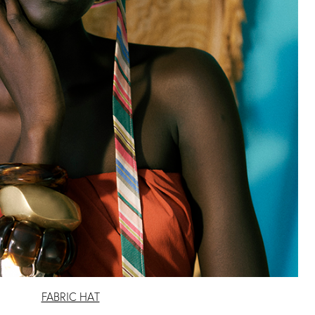
デ
2 カラー
DHARA
1 カラー
BOUCLE(ダハラ
ブークレ)
￥ 30,800
FABRIC HAT