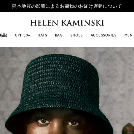
熊本地震の影響によるお荷物のお届け遅延について
 SELLERS
#ビベット
#キャップ
#ビアンカ
#プロヴァ
商品)
UPF 50+
HATS
BAG
SHOES
ACCESSORIES
MEN
BIANCA(ビアン
カ)
￥ 26,400