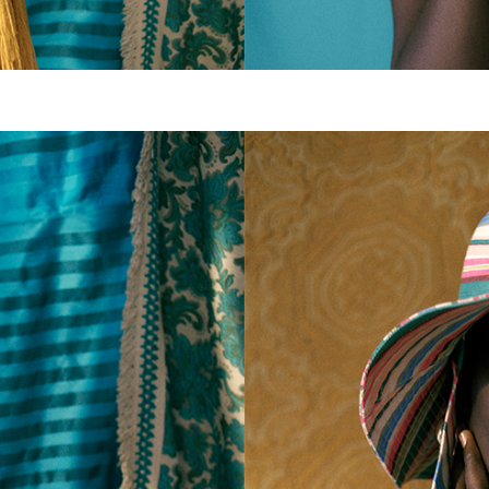
FABRI
NEW FABRIC 
日常のコーデ
れやすく、さ
感じられるデ
す。
さらに見る