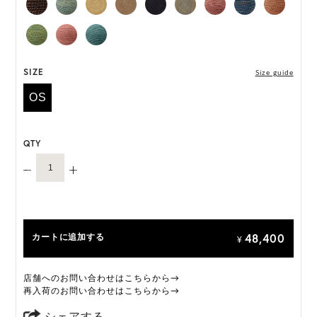
丸めて持ち運びが可能で、旅行に最適なアイテムで
す。 持続可能な方法で収穫されたマダガスカル産の
ラフィアをひとつひとつ手編みし、3日以上かけて完
成するProvenceは、ヘレンカミンスキーのアルチザ
ン(職人)が持つ高度な技術を体現しています。
SIZE
Size guide
OS
「Provence 12」は一部仕様が変更になります。
変更前:ネオプレンインナーバンド
変更後:サイズ調整可能なサテンのインナーバンド
QTY
オーダーをいただいたタイミングによって、上記い
ずれかの商品のお届けになりますこと、予めご了承
ください。
ONE SIZE展開の商品:ONE SIZE 57.5cm
48,400
カートに追加する
M, L 展開の商品:M 57.5cm, L 59.5cm
¥
*天然素材を用いたハンドメイドのため、サイズ・色
店舗へのお問い合わせはこちらから→
には個体差がございます。
再入荷のお問い合わせはこちらから→