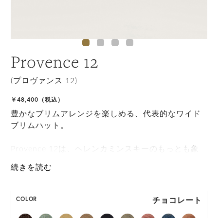
Provence 12
(プロヴァンス 12)
￥48,400（税込）
豊かなブリムアレンジを楽しめる、代表的なワイド
ブリムハット。
Provence 12は、ヘレンカミンスキーのもっとも象
徴的なスタイルのひとつで、幅12cmのブリムがあ
り、ブリムをアップロールしたり下げたりしてさま
ざなスタイリングができます。 サイズ調整も可能な
手撚りのラフィア紐を備え、ネオプレンインナーバ
チョコレート
COLOR
ンドによって快適なかぶり心地を実現します。また