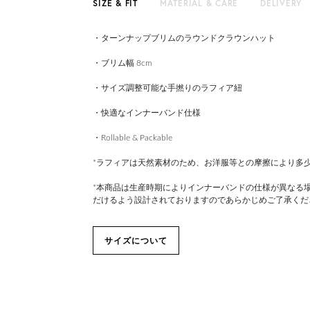
SIZE & FIT
MATERIAL & CARE
DELIVERY
・ターンナップブリムのラウンドクラウンハット
・ブリム幅 8cm
・サイズ調整可能な手撚りのラフィア紐
・快適なインナーバンド仕様
・Rollable & Packable
*ラフィアは天然素材のため、お洋服等との摩擦により多
*本商品は生産時期によりインナーバンドの仕様が異なる
だけるよう設計されておりますのであらかじめご了承くだ
サイズについて