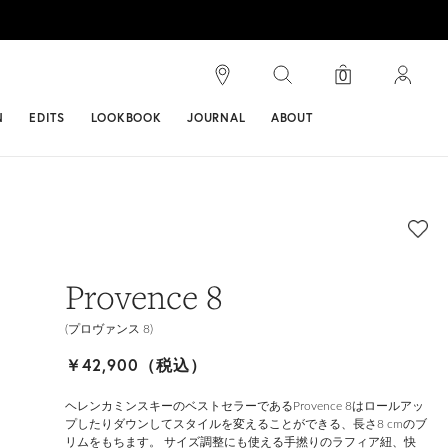
検索
0
ンス
N
EDITS
LOOKBOOK
JOURNAL
ABOUT
Provence 8
(プロヴァンス 8)
￥42,900（税込）
ヘレンカミンスキーのベストセラーであるProvence 8はロールアッ
プしたりダウンしてスタイルを変えることができる、長さ8 cmのブ
リムをもちます。 サイズ調整にも使える手撚りのラフィア紐、快