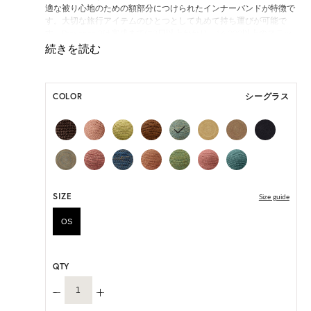
適な被り心地のための額部分につけられたインナーバンドが特徴で
す。大切な旅行アイテムのひとつとして丸めて持ち運びが可能で
す。Provence 8は完成までに3日以上かかり、16,000以上のステッ
チがシームレスにほどこされています。アルチザン(職人)の高い技
術によって手作業で作られ、ひとつひとつにユニークな個性をもた
らします。
COLOR
シーグラス
*本商品は生産時期によりインナーバンドの仕様が異なる場合がご
ざいます。
いずれの仕様も快適にご着用いただけるよう設計されておりますの
であらかじめご了承ください。。
ONE SIZE展開の商品:ONE SIZE 57.5cm
M, L 展開の商品:M 57.5cm, L 59.5cm
SIZE
Size guide
*天然素材を用いたハンドメイドのため、サイズ・色には個体差が
ございます。
OS
HAT BOX に収納できない商品です。
QTY