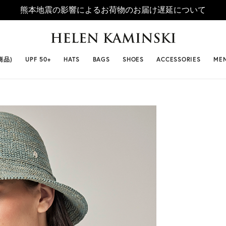
熊本地震の影響によるお荷物のお届け遅延について
 SELLERS
#ビベット
#キャップ
#ビアンカ
#プロヴァ
商品)
UPF 50+
HATS
BAGS
SHOES
ACCESSORIES
ME