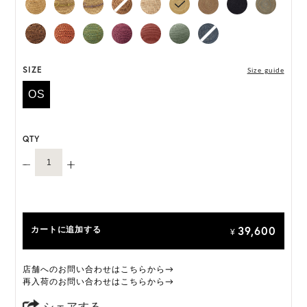
「Villa 6」は一部仕様が変更になります。
変更前:ネオプレンインナーバンド
変更後:サイズ調整可能なサテンのインナーバンド
オーダーをいただいたタイミングによって、上記い
ずれかの商品のお届けとなります。あらかじめご了
SIZE
Size guide
承ください。
OS
ONE SIZE展開の商品:ONE SIZE 57.5cm
M, L 展開の商品:M 57.5cm, L 59.5cm
QTY
*天然素材を用いたハンドメイドのため、サイズ・色
には個体差がございます。
HAT BOX に収納できない商品です。
39,600
カートに追加する
¥
店舗へのお問い合わせはこちらから→
再入荷のお問い合わせはこちらから→