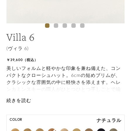
Villa 6
(ヴィラ 6)
￥39,600（税込）
美しいフォルムと軽やかな印象を兼ね備えた、コン
パクトなクローシュハット。6cmの短めブリムが、
クラシックな雰囲気の中に軽快さを添えます。ヘレ
ンカミンスキーの職人がひとつひとつ手しごとで編
み上げたVilla 6は、高度なクラフトマンシップがエ
フォートレスなスタイルを叶える一品です。丸めて
持ち運びが可能なため、日常のお出かけから旅先ま
で幅広く活躍します。
ナチュラル
COLOR