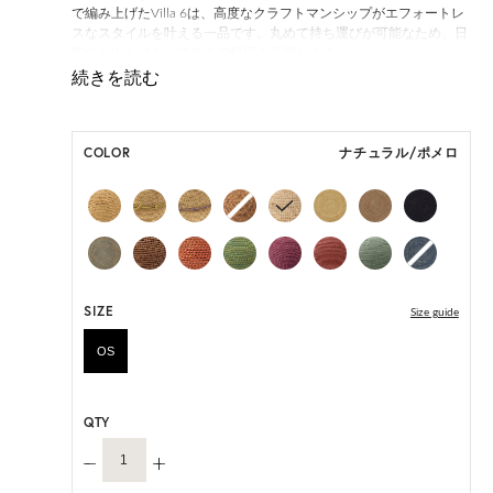
で編み上げたVilla 6は、高度なクラフトマンシップがエフォートレ
スなスタイルを叶える一品です。丸めて持ち運びが可能なため、日
常のお出かけから旅先まで幅広く活躍します。
「Villa 6」は一部仕様が変更になります。
変更前:ネオプレンインナーバンド
変更後:サイズ調整可能なサテンのインナーバンド
COLOR
ナチュラル/ポメロ
オーダーをいただいたタイミングによって、上記いずれかの商品の
お届けとなります。あらかじめご了承ください。
ONE SIZE展開の商品:ONE SIZE 57.5cm
M, L 展開の商品:M 57.5cm, L 59.5cm
*天然素材を用いたハンドメイドのため、サイズ・色には個体差が
ございます。
SIZE
Size guide
HAT BOX に収納できない商品です。
OS
QTY