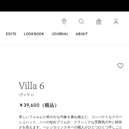
検索
0
ンス
EDITS
LOOKBOOK
JOURNAL
ABOUT
Villa 6
(ヴィラ 6)
￥39,600（税込）
美しいフォルムと軽やかな印象を兼ね備えた、コンパクトなクロー
シュハット。6cmの短めブリムが、クラシックな雰囲気の中に軽快
さを添えます。ヘレンカミンスキーの職人がひとつひとつ手しごと