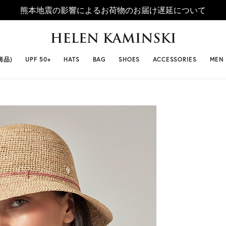
熊本地震の影響によるお荷物のお届け遅延について
 SELLERS
#ビベット
#キャップ
#ビアンカ
#プロヴァ
商品)
UPF 50+
HATS
BAG
SHOES
ACCESSORIES
MEN