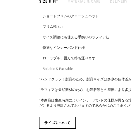
SIZE & FIT
MATERIAL & CARE
DELIVERY
・ショートブリムのクローシュハット
・ブリム幅 6cm
・サイズ調整にも使える手撚りのラフィア紐
・快適なインナーバンド仕様
・ローラブル、畳んで持ち運べます
・Rollable & Packable
*ハンドクラフト製品のため、製品サイズは多少の個体差
*ラフィアは天然素材のため、お洋服等との摩擦により多
*本商品は生産時期によりインナーバンドの仕様が異なる
だけるよう設計されておりますのであらかじめご了承くだ
サイズについて