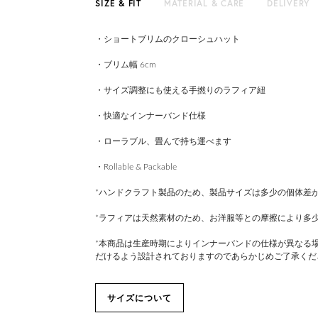
SIZE & FIT
MATERIAL & CARE
DELIVERY
・ショートブリムのクローシュハット
・ブリム幅 6cm
・サイズ調整にも使える手撚りのラフィア紐
・快適なインナーバンド仕様
・ローラブル、畳んで持ち運べます
・Rollable & Packable
*ハンドクラフト製品のため、製品サイズは多少の個体差
*ラフィアは天然素材のため、お洋服等との摩擦により多
*本商品は生産時期によりインナーバンドの仕様が異なる
だけるよう設計されておりますのであらかじめご了承くだ
サイズについて