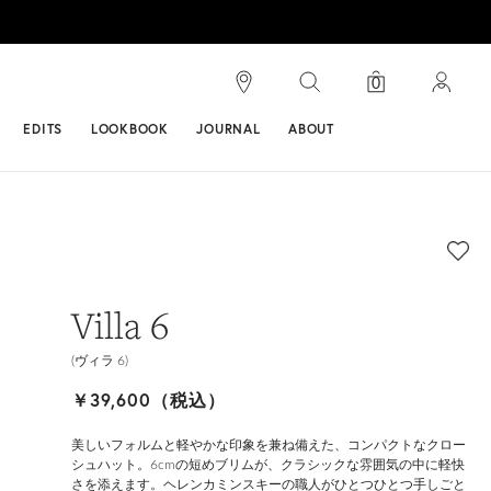
検索
0
ンス
EDITS
LOOKBOOK
JOURNAL
ABOUT
Villa 6
(ヴィラ 6)
￥39,600（税込）
美しいフォルムと軽やかな印象を兼ね備えた、コンパクトなクロー
シュハット。6cmの短めブリムが、クラシックな雰囲気の中に軽快
さを添えます。ヘレンカミンスキーの職人がひとつひとつ手しごと