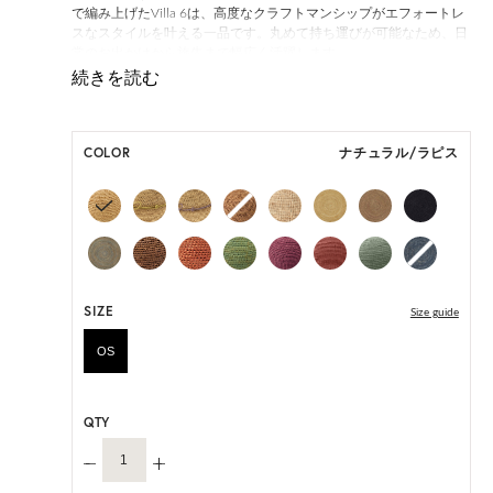
で編み上げたVilla 6は、高度なクラフトマンシップがエフォートレ
スなスタイルを叶える一品です。丸めて持ち運びが可能なため、日
常のお出かけから旅先まで幅広く活躍します。
「Villa 6」は一部仕様が変更になります。
変更前:ネオプレンインナーバンド
変更後:サイズ調整可能なサテンのインナーバンド
COLOR
ナチュラル/ラピス
オーダーをいただいたタイミングによって、上記いずれかの商品の
お届けとなります。あらかじめご了承ください。
ONE SIZE展開の商品:ONE SIZE 57.5cm
M, L 展開の商品:M 57.5cm, L 59.5cm
*天然素材を用いたハンドメイドのため、サイズ・色には個体差が
ございます。
SIZE
Size guide
HAT BOX に収納できない商品です。
OS
QTY