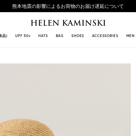
熊本地震の影響によるお荷物のお届け遅延について
 SELLERS
#ビベット
#キャップ
#ビアンカ
#プロヴァ
商品)
UPF 50+
HATS
BAG
SHOES
ACCESSORIES
MEN