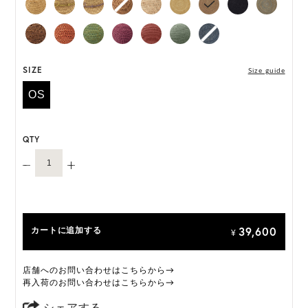
「Villa 6」は一部仕様が変更になります。
変更前:ネオプレンインナーバンド
変更後:サイズ調整可能なサテンのインナーバンド
オーダーをいただいたタイミングによって、上記い
ずれかの商品のお届けとなります。あらかじめご了
SIZE
Size guide
承ください。
OS
ONE SIZE展開の商品:ONE SIZE 57.5cm
M, L 展開の商品:M 57.5cm, L 59.5cm
QTY
*天然素材を用いたハンドメイドのため、サイズ・色
には個体差がございます。
HAT BOX に収納できない商品です。
39,600
カートに追加する
¥
店舗へのお問い合わせはこちらから→
再入荷のお問い合わせはこちらから→