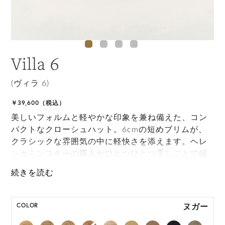
Villa 6
(ヴィラ 6)
￥39,600（税込）
美しいフォルムと軽やかな印象を兼ね備えた、コン
パクトなクローシュハット。6cmの短めブリムが、
クラシックな雰囲気の中に軽快さを添えます。ヘレ
ンカミンスキーの職人がひとつひとつ手しごとで編
み上げたVilla 6は、高度なクラフトマンシップがエ
フォートレスなスタイルを叶える一品です。丸めて
持ち運びが可能なため、日常のお出かけから旅先ま
で幅広く活躍します。
ヌガー
COLOR