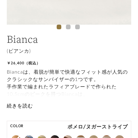
Bianca
(ビアンカ)
￥26,400（税込）
Biancaは、着脱が簡単で快適なフィット感が人気の
クラシックなサンバイザーの1つです。
手作業で編まれたラフィアブレードで作られた
10.5cmのピークを持つBiancaは、
さまざまなスポーツのスタイルにリュクスな雰囲気
を与え、日差しからもあなたを守ります。
ONE SIZE展開の商品:ONE SIZE 57.5cm
ポメロ/ヌガーストライプ
COLOR
M, L 展開の商品:M 57.5cm, L 59.5cm