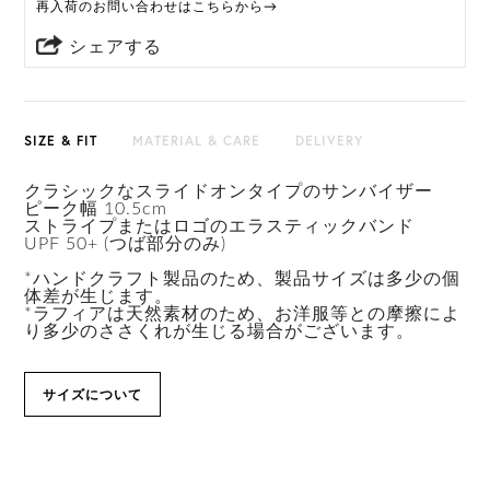
再入荷のお問い合わせはこちらから→
シェアする
SIZE & FIT
MATERIAL & CARE
DELIVERY
クラシックなスライドオンタイプのサンバイザー
ピーク幅 10.5cm
ストライプまたはロゴのエラスティックバンド
UPF 50+ (つば部分のみ)
*ハンドクラフト製品のため、製品サイズは多少の個
体差が生じます。
*ラフィアは天然素材のため、お洋服等との摩擦によ
り多少のささくれが生じる場合がございます。
サイズについて