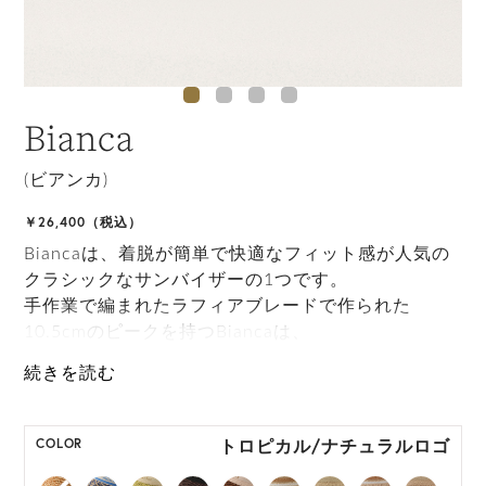
Bianca
(ビアンカ)
￥26,400（税込）
Biancaは、着脱が簡単で快適なフィット感が人気の
クラシックなサンバイザーの1つです。
手作業で編まれたラフィアブレードで作られた
10.5cmのピークを持つBiancaは、
さまざまなスポーツのスタイルにリュクスな雰囲気
を与え、日差しからもあなたを守ります。
ONE SIZE展開の商品:ONE SIZE 57.5cm
トロピカル/ナチュラルロゴ
COLOR
M, L 展開の商品:M 57.5cm, L 59.5cm