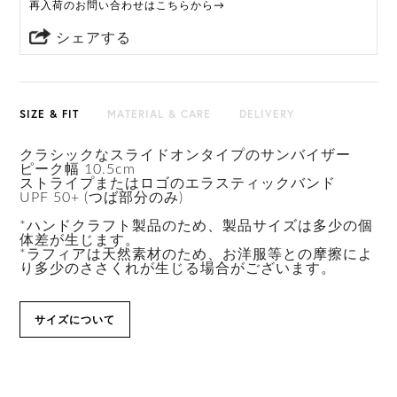
再入荷のお問い合わせはこちらから→
シェアする
SIZE & FIT
MATERIAL & CARE
DELIVERY
クラシックなスライドオンタイプのサンバイザー
ピーク幅 10.5cm
ストライプまたはロゴのエラスティックバンド
UPF 50+ (つば部分のみ)
*ハンドクラフト製品のため、製品サイズは多少の個
体差が生じます。
*ラフィアは天然素材のため、お洋服等との摩擦によ
り多少のささくれが生じる場合がございます。
サイズについて