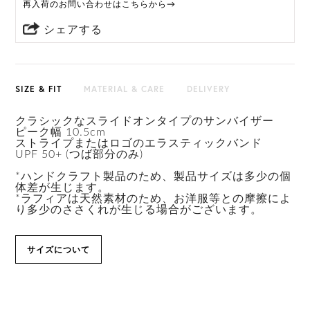
再入荷のお問い合わせはこちらから→
シェアする
SIZE & FIT
MATERIAL & CARE
DELIVERY
クラシックなスライドオンタイプのサンバイザー
ピーク幅 10.5cm
ストライプまたはロゴのエラスティックバンド
UPF 50+ (つば部分のみ)
*ハンドクラフト製品のため、製品サイズは多少の個
体差が生じます。
*ラフィアは天然素材のため、お洋服等との摩擦によ
り多少のささくれが生じる場合がございます。
サイズについて