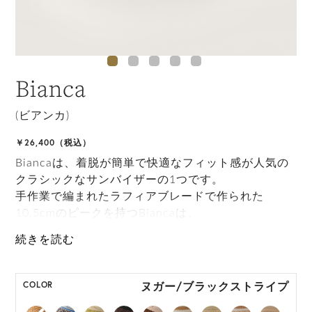
Bianca
(ビアンカ)
￥26,400（税込）
Biancaは、着脱が簡単で快適なフィット感が人気の
クラシックなサンバイザーの1つです。
手作業で編まれたラフィアブレードで作られた
10.5cmのピークを持つBiancaは、
さまざまなスポーツのスタイルにリュクスな雰囲気
を与え、日差しからもあなたを守ります。
ONE SIZE展開の商品:ONE SIZE 57.5cm
ヌガー/ブラックストライプ
COLOR
M, L 展開の商品:M 57.5cm, L 59.5cm