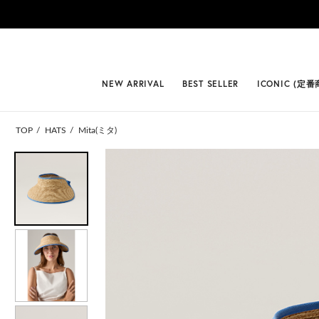
#BEST
NEW ARRIVAL
BEST SELLER
ICONIC (定番
TOP
HATS
Mita(ミタ)