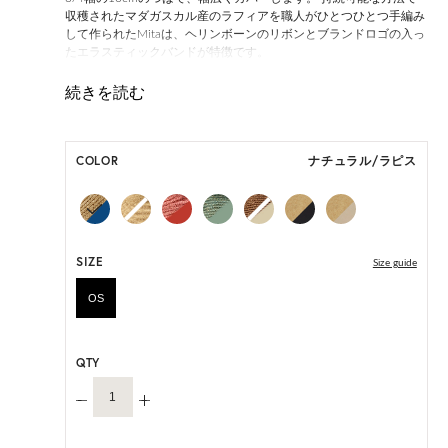
収穫されたマダガスカル産のラフィアを職人がひとつひとつ手編み
して作られたMitaは、ヘリンボーンのリボンとブランドロゴの入っ
たエラスティックバンドが特徴です。
ONE SIZE展開の商品:ONE SIZE 57.5cm
M, L 展開の商品:M 57.5cm, L 59.5cm
*ハンドメイド製品のサイズには微小の個体差がございます。
*サンドは制作時期によってリボンの色味が若干淡いものがござい
COLOR
ナチュラル/ラピス
ます。予めご了承ください。
HAT BOX に収納できない商品です。
SIZE
Size guide
OS
QTY