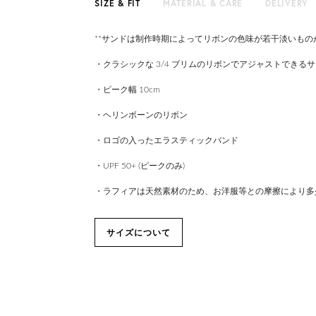
SIZE & FIT
MATERIAL & CARE
DELIVERY
**サンドは制作時期によってリボンの色味が若干淡いも
・クラシックな 3/4 ブリムのリボンでアジャストできる
・ピーク幅 10cm
・ヘリンボーンのリボン
・ロゴの入ったエラスティックバンド
・UPF 50+ (ピークのみ)
・ラフィアは天然素材のため、お洋服等との摩擦により多
サイズについて