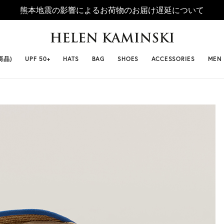
熊本地震の影響によるお荷物のお届け遅延について
 SELLERS
#ビベット
#キャップ
#ビアンカ
#プロヴァ
商品)
UPF 50+
HATS
BAG
SHOES
ACCESSORIES
MEN