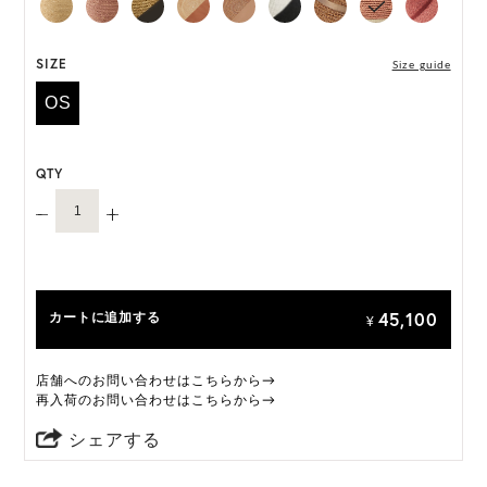
なる場合がございます。
いずれの仕様も快適にご着用いただけるよう設計さ
れておりますのであらかじめご了承ください。
SIZE
Size guide
OS
ONE SIZE展開の商品:ONE SIZE 57.5cm
M, L 展開の商品:M 57.5cm, L 59.5cm
QTY
*天然素材を用いたハンドメイドのため、サイズ・色
には個体差がございます。
HAT BOX(有償 GIFT BOX）対象商品
45,100
カートに追加する
¥
店舗へのお問い合わせはこちらから→
再入荷のお問い合わせはこちらから→
シェアする