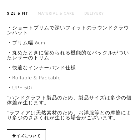
SIZE & FIT
MATERIAL & CARE
DELIVERY
・ショートブリムで深いフィットのラウンドクラウ
ンハット
・ブリム幅 6cm
・丸めたときに留められる機能的なバックルがつい
たレザーのトリム
・快適なインナーバンド仕様
・Rollable & Packable
・UPF 50+
*ハンドクラフト製品のため、製品サイズは多少の個
体差が生じます。
*ラフィアは天然素材のため、お洋服等との摩擦によ
り多少のささくれが生じる場合がございます。
サイズについて