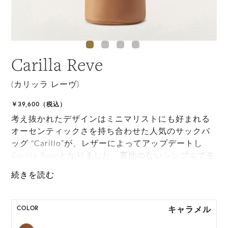
Carilla Reve
(カリッラ レーヴ)
￥39,600（税込）
考え抜かれたデザインはミニマリストにも好まれる
オーセンティックさを持ち合わせた人気のサックバ
ッグ "Carillo”が、レザーによってアップデートし
Carilla Reveとなりました。裏地のないシンプルでモ
ダンな構造を持ち、調節可能なショルダーストラッ
プ、トップをクローズできるレザーのタイで機能的
かつスタイリッシュな仕上がりとなりました。シグ
ネチャーのステッチが特徴のCarilla Reveはヘリテー
キャラメル
COLOR
ジなタッチも残しながらタイムレスなデザインを実