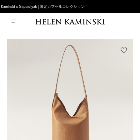
 Kaminski x Gapuwiyak | 限定カプセルコレクション