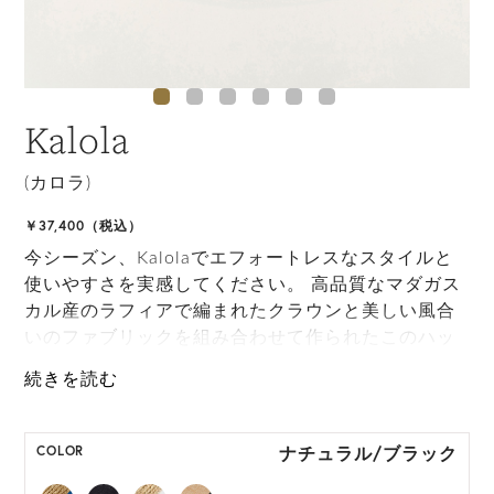
Kalola
(カロラ)
￥37,400（税込）
今シーズン、Kalolaでエフォートレスなスタイルと
使いやすさを実感してください。 高品質なマダガス
カル産のラフィアで編まれたクラウンと美しい風合
いのファブリックを組み合わせて作られたこのハッ
トは、丸めて持ち運びもでき、幅広いシーンで活躍
します。
ONE SIZE展開の商品:ONE SIZE 57.5cm
ナチュラル/ブラック
COLOR
M, L 展開の商品:M 57.5cm, L 59.5cm