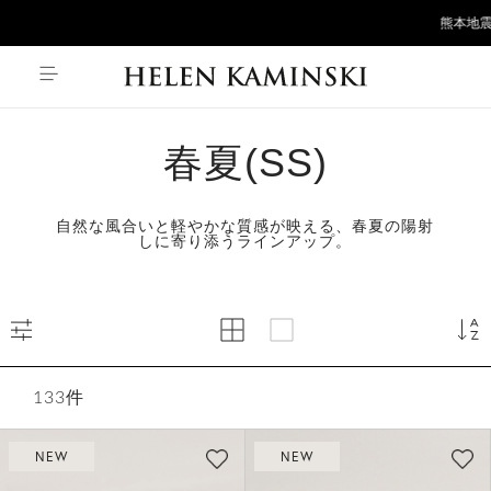
{*
*}
熊本地震の影響
春夏(SS)
自然な風合いと軽やかな質感が映える、春夏の陽射
しに寄り添うラインアップ。
133
件
NEW
NEW