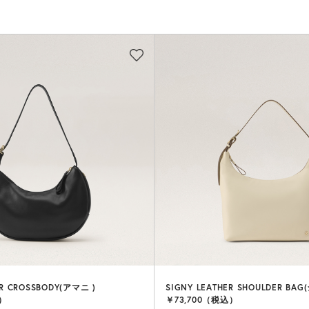
ER CROSSBODY(アマニ )
SIGNY LEATHER SHOULDER BA
）
￥73,700（税込）