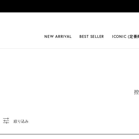
{*
*}
#BEST
NEW ARRIVAL
BEST SELLER
ICONIC (定番
控
絞り込み