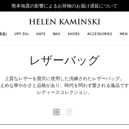
熊本地震の影響によるお荷物のお届け遅延について
 SELLERS
#ビベット
#キャップ
#ビアンカ
#プロヴァ
商品)
UPF 50+
HATS
BAG
SHOES
ACCESSORIES
MEN
レザーバッグ
上質なレザーを贅沢に使用した洗練されたレザーバッグ。
えめな華やかさと品格があり、時代を問わず愛される逸品です
レディースコレクション。