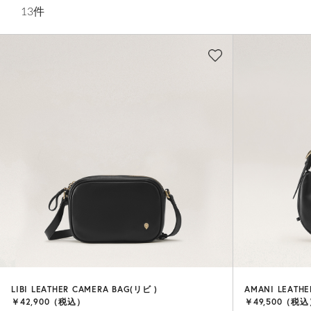
13
件
LIBI LEATHER CAMERA BAG(リビ )
AMANI LEATH
￥42,900（税込）
￥49,500（税込