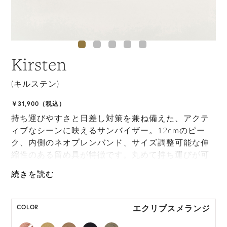
Kirsten
(キルステン)
￥31,900（税込）
持ち運びやすさと日差し対策を兼ね備えた、アクテ
ィブなシーンに映えるサンバイザー。12cmのピー
ク、内側のネオプレンバンド、サイズ調整可能な伸
縮性のある留め具が特徴です。丸めて持ち運びが可
能で、フック付きでデザインされたKirstenは、オフ
の時間に活躍するパーフェクトなアイテムです。
ONE SIZE展開の商品:ONE SIZE 57.5cm
エクリプスメランジ
COLOR
M, L 展開の商品:M 57.5cm, L 59.5cm