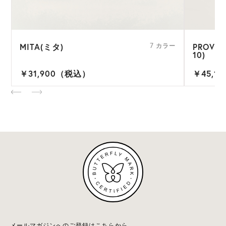
MITA(ミタ)
PROVE
ー
7 カラー
10)
￥31,900（税込）
￥45,1
メールマガジンへのご登録はこちらから