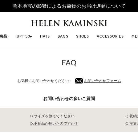
熊本地震の影響によるお荷物のお届け遅延について
 SELLERS
#ビベット
#キャップ
#ビアンカ
#プロヴァ
番商品)
UPF 50+
HATS
BAGS
SHOES
ACCESSORIES
ME
FAQ
お気軽にお問い合わせください :
お問い合わせフォーム
お問い合わせの多いご質問
Q.サイズを教えてください
Q.収
Q.不良品が届いたのですが？
Q.注