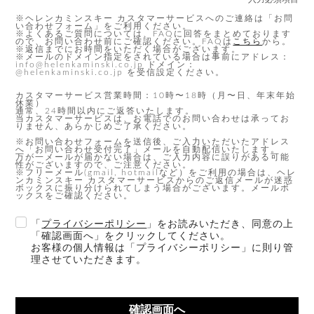
※ヘレンカミンスキー カスタマーサービスへのご連絡は「お問
い合わせフォーム」をご利用ください。
※よくあるご質問については、FAQに回答をまとめております
ので、お問い合わせ前にご確認ください。FAQは
こちら
から。
※返信までにお時間をいただく場合がございます。
※メールのドメイン指定をされている場合は事前にアドレス：
info@helenkaminski.co.jp ドメイン：
@helenkaminski.co.jp を受信設定ください。
カスタマーサービス営業時間：10時〜18時（月〜日、年末年始
休業）
通常、24時間以内にご返答いたします。
当カスタマーサービスは、お電話でのお問い合わせは承ってお
りません、あらかじめご了承ください。
※お問い合わせフォームを送信後、ご入力いただいたアドレス
へ「お問い合わせ受付完了」メールを自動配信いたします。
万が一メールが届かない場合は、ご入力内容に誤りがある可能
性がございますので、ご注意ください。
※フリーメール(gmail, hotmailなど）をご利用の場合は、ヘレ
ンカミンスキー カスタマーサービスからのご返信メールが迷惑
ボックスに振り分けられてしまう場合がございます。メールボ
ックスをご確認ください。
「
プライバシーポリシー
」をお読みいただき、同意の上
「確認画面へ」をクリックしてください。
お客様の個人情報は「プライバシーポリシー」に則り管
理させていただきます。
確認画面へ