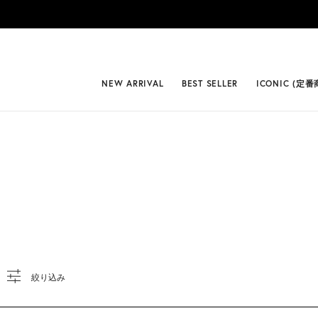
{*
*}
#BEST
NEW ARRIVAL
BEST SELLER
ICONIC (定番
絞り込み