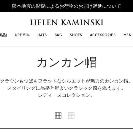
熊本地震の影響によるお荷物のお届け遅延について
 SELLERS
#ビベット
#キャップ
#ビアンカ
#プロヴァ
商品)
UPF 50+
HATS
BAG
SHOES
ACCESSORIES
MEN
カンカン帽
クラウンもつばもフラットなシルエットが魅力のカンカン帽。
スタイリングに品格と程よいクラシック感を添えます。
レディースコレクション。