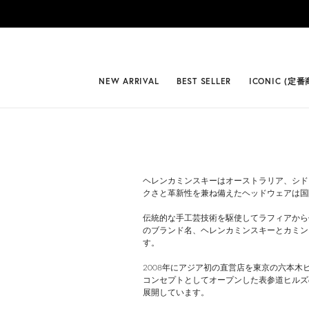
#BEST
NEW ARRIVAL
BEST SELLER
ICONIC (定番
ヘレンカミンスキーはオーストラリア、シド
クさと革新性を兼ね備えたヘッドウェアは国
伝統的な手工芸技術を駆使してラフィアから
のブランド名、ヘレンカミンスキーとカミン
す。
2008年にアジア初の直営店を東京の六本
コンセプトとしてオープンした表参道ヒルズ
展開しています。