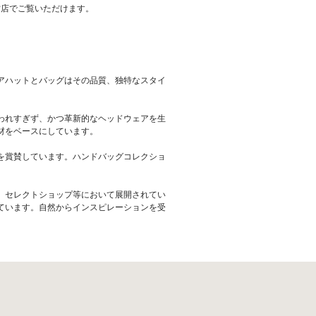
直営店でご覧いただけます。
アハットとバッグはその品質、独特なスタイ
われすぎず、かつ革新的なヘッドウェアを生
材をベースにしています。
を賞賛しています。ハンドバッグコレクショ
、セレクトショップ等において展開されてい
ています。自然からインスピレーションを受