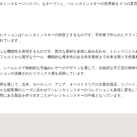
ンカミンスキーGINZA SIX」もオープンし、ヘレンカミンスキーの世界観を３つの
レクションはヘレンカミンスキーの得意とするものです。手作業で作られたラフィ
れています。
ュな機能性を体現するものです。贅沢な素材を多様に組み合わせ、トレンドにとら
フェルトから贅沢なウール、機能的な撥水性のある布帛素材まで出来る限り天然素
、シームレスで独創的な手編みレザーのデザインを通じて、伝統的な手工芸の精神
ションの洗練されたリラックス感を反映しています。
間を通じて、北米、ヨーロッパ、アジア、オーストラリアの主要百貨店、リゾート
ルな顧客層のニーズに合わせてヘレンカミンスキーのコレクションも多様に変化し
間にある製品を作り出すことがヘレンカミンスキーの中核となっています。