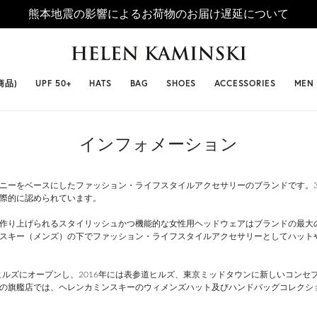
熊本地震の影響によるお荷物のお届け遅延について
 SELLERS
#ビベット
#キャップ
#ビアンカ
#プロヴァ
商品)
UPF 50+
HATS
BAG
SHOES
ACCESSORIES
MEN
インフォメーション
ニーをベースにしたファッション・ライフスタイルアクセサリーのブランドです。3
際的に認められています。
作り上げられるスタイリッシュかつ機能的な女性用ヘッドウェアはブランドの最大
スキー（メンズ）の下でファッション・ライフスタイルアクセサリーとしてハット
木ヒルズにオープンし、2016年には表参道ヒルズ、東京ミッドタウンに新しいコン
の旗艦店では、ヘレンカミンスキーのウィメンズハット及びハンドバッグコレクシ