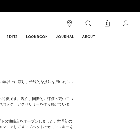
検索
0
ンス
EDITS
LOOKBOOK
JOURNAL
ABOUT
0年以上に渡り、伝統的な技法を用いたシッ
の特徴です。現在、国際的に評価の高い二つ
やバック、アクセサリーを作り続けていま
セプトの旗艦店をオープンしました。世界初の
ョン、そしてメンズハットのカミンスキーを