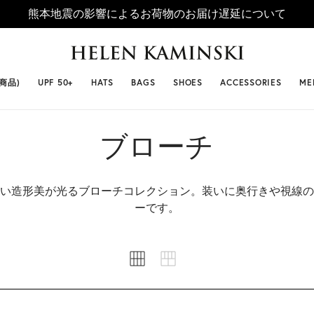
熊本地震の影響によるお荷物のお届け遅延について
 SELLERS
#ビベット
#キャップ
#ビアンカ
#プロヴァ
番商品)
UPF 50+
HATS
BAGS
SHOES
ACCESSORIES
ME
ブローチ
い造形美が光るブローチコレクション。装いに奥行きや視線の
ーです。