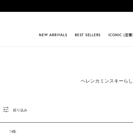
{*
*}
#BEST
NEW ARRIVALS
BEST SELLERS
ICONIC (定
ヘレンカミンスキーらし
絞り込み
2
件