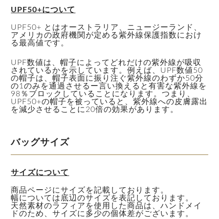
UPF50+について
UPF50+ とはオーストラリア、ニュージーランド、
アメリカの政府機関が定める紫外線保護指数におけ
る最高値です。
UPF数値は、帽子によってどれだけの紫外線が吸収
されているかを示しています。例えば、UPF数値50
の帽子は、帽子表面に振り注ぐ紫外線のわずか50分
の1のみを通過させるー言い換えると有害な紫外線を
98％ブロックしていることになります。つまり、
UPF50+の帽子を被っていると、紫外線への皮膚露出
を減少させることに20倍の効果があります。
バッグサイズ
サイズについて
商品ページにサイズを記載しております。
幅については底辺のサイズを表記しております。
天然素材のラフィアを使用した商品は、ハンドメイ
ドのため、サイズに多少の個体差がございます。