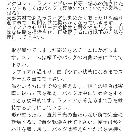
アクロシェ、ラフィアブレード等、編みの施された
ハットもしくはバッグ（裏地のついていない製品に
限る）
天然素材であるラフィアは丸めたり被ったりを繰り
返す事で、時間と共に柔らかくなっていきます。ラ
フィアアクセサリーに柔軟性と耐久性を与える、自
然な樹脂を復活させ、再成形するには以下の方法を
使用して下さい。
形が崩れてしまった部分をスチームにかざしま
す。スチームは帽子やバッグの内側のみに当てて
下さい。
ラフィアが温まり、曲げやすい状態になるまでス
チームを当てて下さい。
温かいうちに手で形を整えます。帽子の場合は実
際に被って形を整え、バッグは中に詰め物をする
ことが効果的です。ラフィアが冷えるまで形を維
持するようにして下さい。
形が整ったら、直射日光の当たらない所で完全に
乾燥するまで自然乾燥させて下さい。帽子は形と
ハリを取り戻し、バッグは整えられた形を保持す