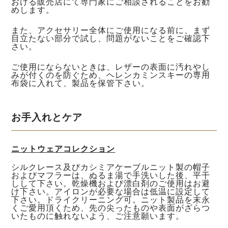
おける販売店にて専門家にご相談されることをお勧
めします。
また、アクセサリー全体にご使用になる前に、まず
目立たない部分で試し、問題がないことをご確認下
さい。
ご使用にならないときは、レザーの表面に汚れやし
みが付くのを防ぐため、ヘレンカミンスキーの専用
布袋に入れて、製品を保管下さい。
お手入れとケア
ニットウェアコレクション
シルクレース及びカシミアケーブルニット製の帽子
およびマフラーは、ぬるま湯で手洗いした後、平干
しして下さい。乾燥機および漂白剤のご使用はお避
け下さい。アイロンが必要な場合は低温に設定して
下さい。ドライクリーニング可。ニット製品を末永
くご愛用頂くため、先の尖ったものや表面がざらつ
いたものに触れないよう、ご注意願います。