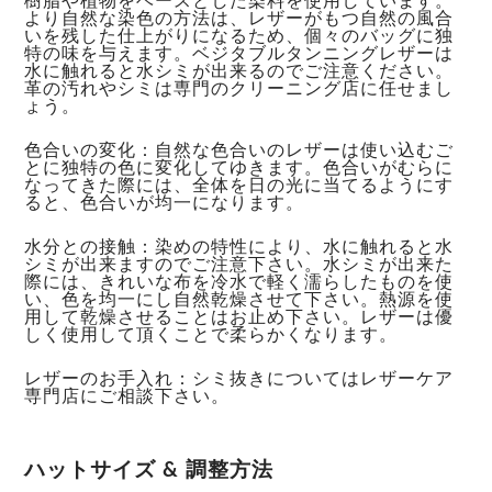
樹脂や植物をベースとした染料を使用しています。
より自然な染色の方法は、レザーがもつ自然の風合
いを残した仕上がりになるため、個々のバッグに独
特の味を与えます。ベジタブルタンニングレザーは
水に触れると水シミが出来るのでご注意ください。
革の汚れやシミは専門のクリーニング店に任せまし
ょう。
色合いの変化：自然な色合いのレザーは使い込むご
とに独特の色に変化してゆきます。色合いがむらに
なってきた際には、全体を日の光に当てるようにす
ると、色合いが均一になります。
水分との接触：染めの特性により、水に触れると水
シミが出来ますのでご注意下さい。水シミが出来た
際には、きれいな布を冷水で軽く濡らしたものを使
い、色を均一にし自然乾燥させて下さい。熱源を使
用して乾燥させることはお止め下さい。レザーは優
しく使用して頂くことで柔らかくなります。
レザーのお手入れ：シミ抜きについてはレザーケア
専門店にご相談下さい。
ハットサイズ & 調整方法