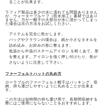
ることが出来ます。
ラフィア製品は多少の水に濡れても問題ありません
が、ウォータープルーフ（防水加工）素材ではあり
ません。万が一帽子の大部分が水に浸かってしまっ
た場合は次の方法をお試しください。
アイテムを完全に乾かします。
バッグやクラウンの場合は、紙か小さなタオルを
詰め込み、お好みの形に整えます。
低温から中温のスチームアイロン を軽くあて、形
を整えます。アイロンを強く押し付けたり、焦が
さないように注意して下さい。
ファーフェルトハットの丸め方
ローラブルのファーフェルト帽子はパッキング、収
納、持ち運びしやすいように丸めることが出来ま
す。
この方法は短時間の持ち運び用で、長期間収納する
際にはご使用にならないことをおすすめします。