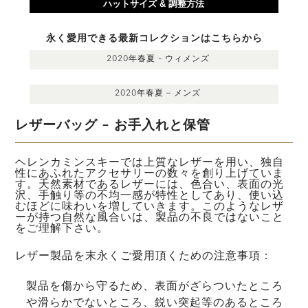
ハットサイズ & 調整方法
永く愛用できる最新コレクションはこちらから
2020年春夏 - ウィメンズ
2020年春夏 – メンズ
レザーバッグ – お手入れと保管
ヘレンカミンスキーでは上質なレザーを用い、独自
性にあふれたアクセサリーの数々を創り上げていま
す。天然素材であるレザーには、色合い、表面の光
沢、手触り等の不均一感が特性としてあり、使い込
むほどに味わいを増していきます。このようなレザ
ーが持つ自然な風合いは、製品の不良ではないこと
をご理解下さい。
レザー製品を末永くご愛用頂くための注意事項：
製品を傷から守るため、表面がざらついたところ
や滑らかでないところ、鋭い突起等のあるところ