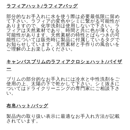
ラフィアハット/ラフィアバッグ
部分的なお手入れに水を使う際は必要最低限に留め
て下さい。ラフィアの変色やシミに繋がる可能性が
ありますので、化学洗剤は使用しないで下さい。ラ
フィアは天然素材であり、時間と共に色が薄くなる
可能性があります。天然素材の特性とばらつきの可
能性については販売時に製品に付属しているタグで
お知らせしています。天然素材と手作りの風合いを
ご理解の上お楽しみください。
キャンバスブリムのラフィアクロシェハット/バイザ
ー
ブリムの部分的なお手入れには冷水と中性洗剤をご
使用の上、太陽の下で乾かして下さい。シミ抜きに
ついてはドライクリーニングの専門家にご相談下さ
い。
布帛ハット/バッグ
製品内の取り扱い表示に最適なお手入れ方法が記載
されています。