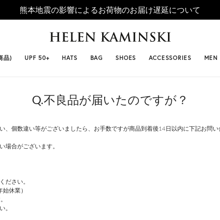
熊本地震の影響によるお荷物のお届け遅延について
 SELLERS
#ビベット
#キャップ
#ビアンカ
#プロヴァ
商品)
UPF 50+
HATS
BAG
SHOES
ACCESSORIES
MEN
Q.不良品が届いたのですが？
い、個数違い等がございましたら、お手数ですが商品到着後14日以内に下記お問い
い場合がございます。
ください。
年始休業）
す。
い。