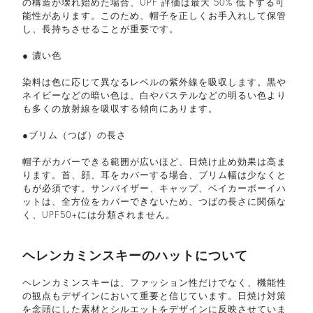
の構造が壊れ始めた場合、UPF 評価は最大 50% 低下する可
能性があります。このため、帽子を正しくお手入れして保管
し、長持ちさせることが重要です。
● 濃い色
染料は色に応じて異なるレベルの紫外線を吸収します。黒や
ネイビーなどの暗い色は、白やパステルなどの明るい色より
も多くの放射線を吸収する傾向にあります。
●ブリム（つば）の長さ
帽子がカバーできる範囲が広いほど、日焼け止め効果は高ま
ります。首、顔、耳をカバーする場合、ブリム幅は少なくと
もが必須です。サンバイザー、キャップ、ベイカーボーイハ
ットは、全方位をカバーできないため、つばの長さに関係な
く、UPF50+には分類されません。
ヘレンカミンスキーのハットについて
ヘレンカミンスキーは、ファッション性だけでなく、機能性
の観点もデザインにおいて重要と信じています。日焼け対策
を念頭にした素材とシルエットをデザインに反映させていま