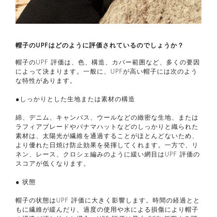
帽子のUPFはどのように評価されているのでしょうか？
帽子のUPF 評価は、色、構造、カバー範囲など、多くの要因
によって決まります。一般に、UPFが高い帽子には次のよう
な特性があります。
●しっかりとした生地または素材の構造
綿、デニム、キャンバス、ウールなどの緻密な生地、または
ラフィアブレードやパナマハットなどのしっかりと織られた
素材は、太陽光が繊維を通過することがほとんどないため、
より優れた日焼け防止効果を発揮してくれます。一方で、リ
ネン、レース、クロシェ編みのように緩い網目はUPF 評価の
スコアが低くなります。
● 状態
帽子の状態はUPF 評価に大きく影響します。時間の経過とと
もに繊維が緩んだり、過度の使用や水による損傷により帽子