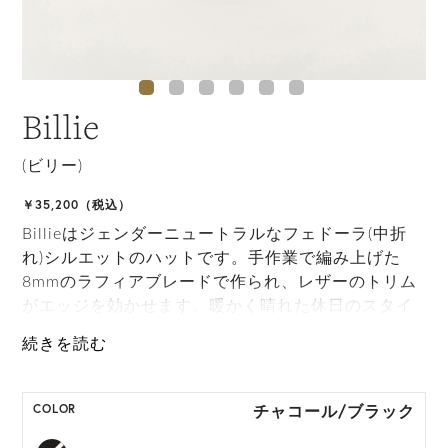
Billie
(ビリー)
￥35,200（税込）
Billieはジェンダーニュートラルなフェドーラ(中折
れ)シルエットのハットです。手作業で編み上げた
8mmのラフィアブレードで作られ、レザーのトリム
がエッジを効かせます。暖かく晴れた休日のスタイ
リングを格上げしてくれる、ワードローブの頼もし
いお気に入りアイテムになるでしょう。
M, L, XL展開の商品:M 57.5cm, L59.5cm, XL
チャコール/ブラック
COLOR
61.5cm