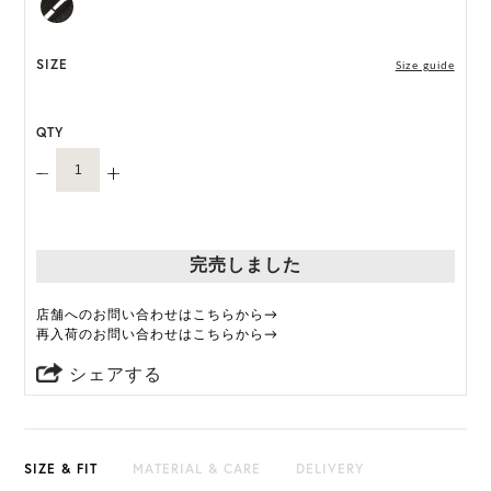
ONE SIZE展開の商品:ONE SIZE 59.5cm
*天然素材を用いたハンドメイドのため、サイズ・色
SIZE
Size guide
には個体差がございます。
QTY
HAT BOX(有償 GIFT BOX）対象商品
完売しました
店舗へのお問い合わせはこちらから→
再入荷のお問い合わせはこちらから→
シェアする
SIZE & FIT
MATERIAL & CARE
DELIVERY