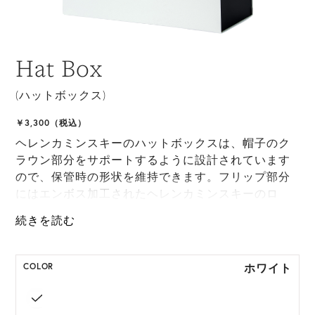
Hat Box
(ハットボックス)
￥3,300（税込）
ヘレンカミンスキーのハットボックスは、帽子のク
ラウン部分をサポートするように設計されています
ので、保管時の形状を維持できます。フリップ部分
にはエンボス加工されたヘレンカミンスキーのロ
ゴ、ハンドルにはグログランリボンをあしらいまし
た。このハットボックスはつばの長さが最大9cm、
またはつばが上向きになるようにデザインされてい
る場合は10cmまで対応しています。ご友人や愛する
ホワイト
COLOR
方へのギフトラッピングとしてもおすすめです。
※HAT BOXは返品不可となります。予めご了承くだ