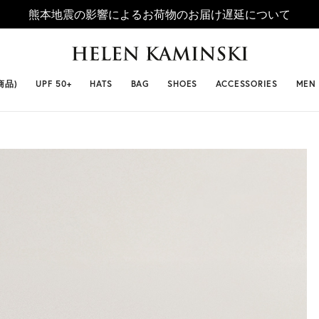
熊本地震の影響によるお荷物のお届け遅延について
 SELLERS
#ビベット
#キャップ
#ビアンカ
#プロヴァ
商品)
UPF 50+
HATS
BAG
SHOES
ACCESSORIES
MEN