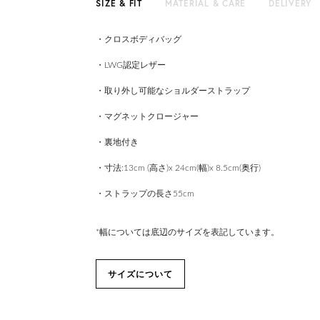
SIZE & FIT
MATERIAL & CARE
DELIVERY
・クロスボディバッグ
・LWG認定レザー
・取り外し可能なショルダーストラップ
・マグネットクロージャー
・裏地付き
・寸法:13cm (高さ)x 24cm(幅)x 8.5cm(奥行)
・ストラップの長さ55cm
*幅については底辺のサイズを表記しています。
サイズについて