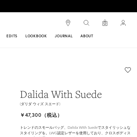
検索
0
ンス
EDITS
LOOKBOOK
JOURNAL
ABOUT
Dalida With Suede
(ダリダ ウィズ スエード)
￥47,300（税込）
トレンドのスモールバッグ、Dalida With Suedeでスタイリッシュな
スタイリングを。LWG認定レザーを使用しており、クロスボディス