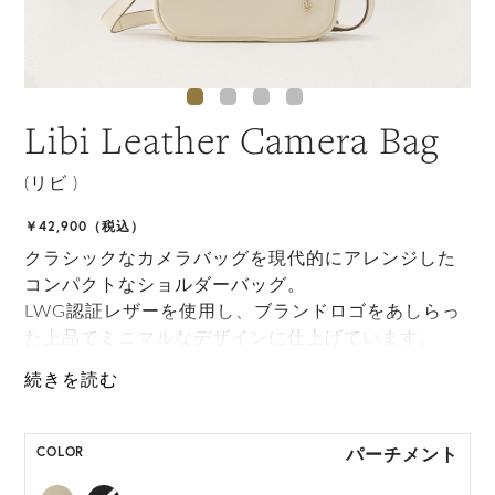
Libi Leather Camera Bag
(リビ )
￥42,900（税込）
クラシックなカメラバッグを現代的にアレンジした
コンパクトなショルダーバッグ。
LWG認証レザーを使用し、ブランドロゴをあしらっ
た上品でミニマルなデザインに仕上げています。
ファスナー付き。長さを調整できるストラップで日
常使いに活躍します。
*ハンドクラフト製品のため、製品サイズは多少の個
パーチメント
COLOR
体差が生じます