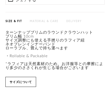
シェアする
HAT BOX(有償 GIFT BOX）対象商品
SIZE & FIT
MATERIAL & CARE
DELIVERY
ターンナップブリムのラウンドクラウンハット
ブリム幅 10cm
サイズ調整にも使える手撚りのラフィア紐
ネオプレンインナーバンド
ローラブル、畳んで持ち運べます
・Rollable & Packable
*ラフィアは天然素材のため、お洋服等との摩擦によ
り多少のささくれが生じる場合がございます
サイズについて