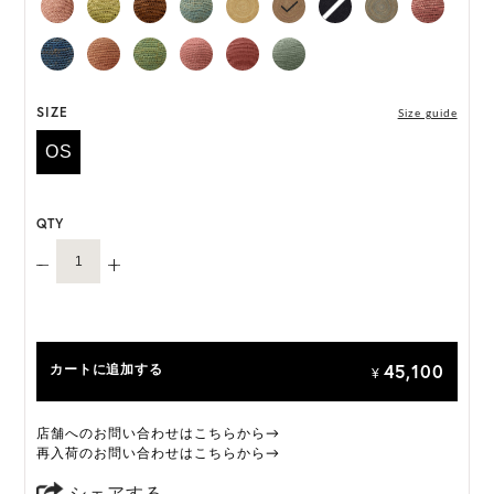
な手法で収穫されたマダガスカル産のラフィアを
18,000以上のステッチで編み、完成までに3日以上
を要します。職人がひとつひとつ丁寧に編み上げる
ことで、それぞれ異なる表情をもつ特別な一品に仕
上げられています。
SIZE
Size guide
OS
「Provence 10」は一部仕様が変更になります。
変更前:ネオプレンインナーバンド
変更後:サイズ調整可能なサテンのインナーバンド
QTY
オーダーをいただいたタイミングによって、上記い
ずれかの商品のお届けになりますこと、予めご了承
ください。
ONE SIZE展開の商品:ONE SIZE 57.5cm
45,100
カートに追加する
M, L 展開の商品:M 57.5cm, L 59.5cm
¥
*天然素材を用いたハンドメイドのため、サイズ・色
店舗へのお問い合わせはこちらから→
には個体差がございます。
再入荷のお問い合わせはこちらから→