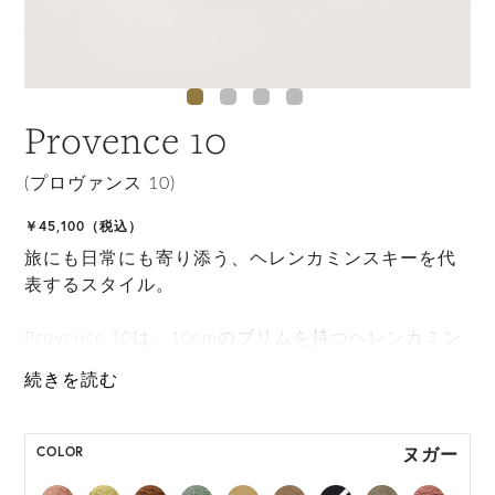
Provence 10
(プロヴァンス 10)
￥45,100（税込）
旅にも日常にも寄り添う、ヘレンカミンスキーを代
表するスタイル。
Provence 10は、10cmのブリムを持つヘレンカミン
スキーの代表的なスタイルです。 自由なブリムアレ
ンジと携帯性を備え、サイズ調整もできる手撚りラ
フィア紐、快適な被り心地のために額部分につけら
れたネオプレンバンドが特徴で完璧な旅行アイテム
ヌガー
COLOR
となるために丸めて持ち運びもできます。 持続可能