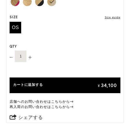
M, L 展開の商品:M 57.5cm, L 59.5cm
*ハンドメイド製品のサイズには微小の個体差がござ
います。
SIZE
Size guide
*サンドは制作時期によってリボンの色味が若干淡い
OS
ものがございます。予めご了承ください。
HAT BOX に収納できない商品です。
QTY
34,100
カートに追加する
¥
店舗へのお問い合わせはこちらから→
再入荷のお問い合わせはこちらから→
シェアする