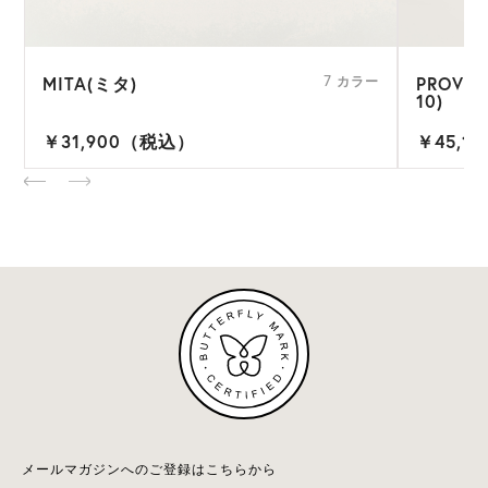
MITA(ミタ)
PROVE
ー
7 カラー
10)
￥31,900（税込）
￥45,1
メールマガジンへのご登録はこちらから