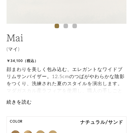
Mai
(マイ)
￥34,100（税込）
顔まわりを美しく包み込む、エレガントなワイドブ
リムサンバイザー。12.5cmのつばがやわらかな陰影
をつくり、洗練された夏のスタイルを演出します。
マダガスカル産ラフィアを使用し、職人の手しごと
によって丁寧に仕上げられています。 シンプルなヘ
リンボンリボンのタイが、伸縮性のある内側のバン
ドを覆っています。
ナチュラル/サンド
COLOR
ONE SIZE展開の商品:ONE SIZE 57.5cm