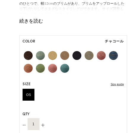
のひとつで、幅12cmのブリムがあり、ブリムをアップロールした
り下げたりしてさまざなスタイリングができます。 サイズ調整も
可能な手撚りのラフィア紐を備え、ネオプレンインナーバンドによ
って快適なかぶり心地を実現します。また丸めて持ち運びが可能
で、旅行に最適なアイテムです。 持続可能な方法で収穫されたマ
ダガスカル産のラフィアをひとつひとつ手編みし、3日以上かけて
完成するProvenceは、ヘレンカミンスキーのアルチザン(職人)が持
COLOR
チャコール
つ高度な技術を体現しています。
「Provence 12」は一部仕様が変更になります。
変更前:ネオプレンインナーバンド
変更後:サイズ調整可能なサテンのインナーバンド
オーダーをいただいたタイミングによって、上記いずれかの商品の
お届けになりますこと、予めご了承ください。
SIZE
ONE SIZE展開の商品:ONE SIZE 57.5cm
Size guide
M, L 展開の商品:M 57.5cm, L 59.5cm
OS
*天然素材を用いたハンドメイドのため、サイズ・色には個体差が
ございます。
QTY
HAT BOX に収納できない商品です。