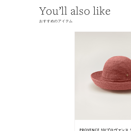
You’ll also like
おすすめのアイテム
LA 9(ヴィラ 9)
PROVENCE 10(プロヴァンス 1
9 カラー