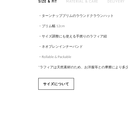
SIZE & FIT
MATERIAL & CARE
DELIVERY
・ターンナップブリムのラウンドクラウンハット
・ブリム幅 12cm
・サイズ調整にも使える手撚りのラフィア紐
・ネオプレンインナーバンド
・Rollable & Packable
*ラフィアは天然素材のため、お洋服等との摩擦により多
サイズについて