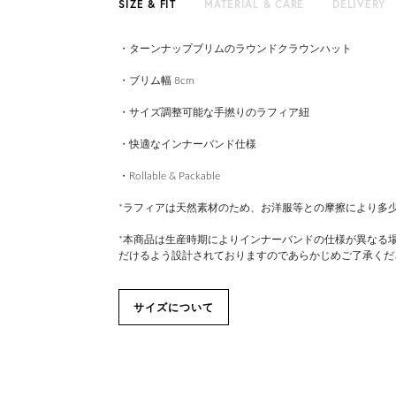
SIZE & FIT
MATERIAL & CARE
DELIVERY
・ターンナップブリムのラウンドクラウンハット
・ブリム幅 8cm
・サイズ調整可能な手撚りのラフィア紐
・快適なインナーバンド仕様
・Rollable & Packable
*ラフィアは天然素材のため、お洋服等との摩擦により多
*本商品は生産時期によりインナーバンドの仕様が異なる
だけるよう設計されておりますのであらかじめご了承くだ
サイズについて