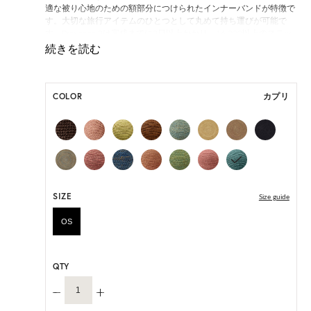
適な被り心地のための額部分につけられたインナーバンドが特徴で
す。大切な旅行アイテムのひとつとして丸めて持ち運びが可能で
す。Provence 8は完成までに3日以上かかり、16,000以上のステッ
チがシームレスにほどこされています。アルチザン(職人)の高い技
術によって手作業で作られ、ひとつひとつにユニークな個性をもた
らします。
COLOR
カプリ
*本商品は生産時期によりインナーバンドの仕様が異なる場合がご
ざいます。
いずれの仕様も快適にご着用いただけるよう設計されておりますの
であらかじめご了承ください。。
ONE SIZE展開の商品:ONE SIZE 57.5cm
M, L 展開の商品:M 57.5cm, L 59.5cm
SIZE
Size guide
*天然素材を用いたハンドメイドのため、サイズ・色には個体差が
ございます。
OS
HAT BOX に収納できない商品です。
QTY