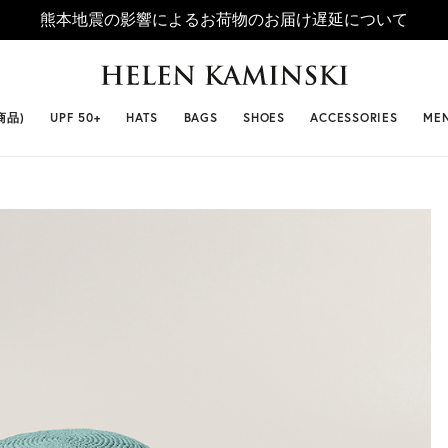
熊本地震の影響によるお荷物のお届け遅延について
 SELLERS
#ビベット
#キャップ
#ビアンカ
#プロヴァ
商品)
UPF 50+
HATS
BAGS
SHOES
ACCESSORIES
ME