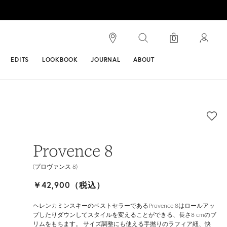
検索
0
ンス
EDITS
LOOKBOOK
JOURNAL
ABOUT
Provence 8
(プロヴァンス 8)
￥42,900（税込）
ヘレンカミンスキーのベストセラーであるProvence 8はロールアッ
プしたりダウンしてスタイルを変えることができる、長さ8 cmのブ
リムをもちます。 サイズ調整にも使える手撚りのラフィア紐、快