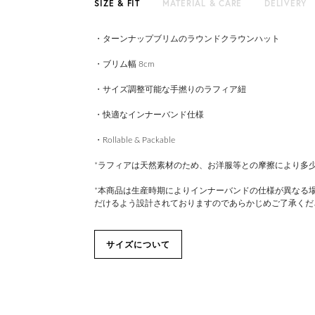
SIZE & FIT
MATERIAL & CARE
DELIVERY
・ターンナップブリムのラウンドクラウンハット
・ブリム幅 8cm
・サイズ調整可能な手撚りのラフィア紐
・快適なインナーバンド仕様
・Rollable & Packable
*ラフィアは天然素材のため、お洋服等との摩擦により多
*本商品は生産時期によりインナーバンドの仕様が異なる
だけるよう設計されておりますのであらかじめご了承くだ
サイズについて