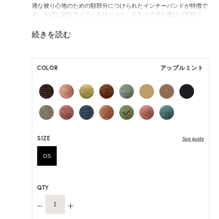
適な被り心地のための額部分につけられたインナーバンドが特徴で
す。大切な旅行アイテムのひとつとして丸めて持ち運びが可能で
す。Provence 8は完成までに3日以上かかり、16,000以上のステッ
チがシームレスにほどこされています。アルチザン(職人)の高い技
術によって手作業で作られ、ひとつひとつにユニークな個性をもた
らします。
COLOR
アップルミント
*本商品は生産時期によりインナーバンドの仕様が異なる場合がご
ざいます。
いずれの仕様も快適にご着用いただけるよう設計されておりますの
であらかじめご了承ください。。
ONE SIZE展開の商品:ONE SIZE 57.5cm
M, L 展開の商品:M 57.5cm, L 59.5cm
SIZE
Size guide
*天然素材を用いたハンドメイドのため、サイズ・色には個体差が
ございます。
OS
HAT BOX に収納できない商品です。
QTY