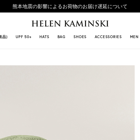
熊本地震の影響によるお荷物のお届け遅延について
 SELLERS
#ビベット
#キャップ
#ビアンカ
#プロヴァ
商品)
UPF 50+
HATS
BAG
SHOES
ACCESSORIES
MEN