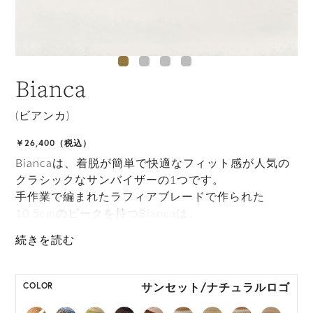
Bianca
(ビアンカ)
￥26,400（税込）
Biancaは、着脱が簡単で快適なフィット感が人気の
クラシックなサンバイザーの1つです。
手作業で編まれたラフィアブレードで作られた
10.5cmのピークを持つBiancaは、
さまざまなスポーツのスタイルにリュクスな雰囲気
を与え、日差しからもあなたを守ります。
ONE SIZE展開の商品:ONE SIZE 57.5cm
サンセット/ナチュラルロゴ
COLOR
M, L 展開の商品:M 57.5cm, L 59.5cm