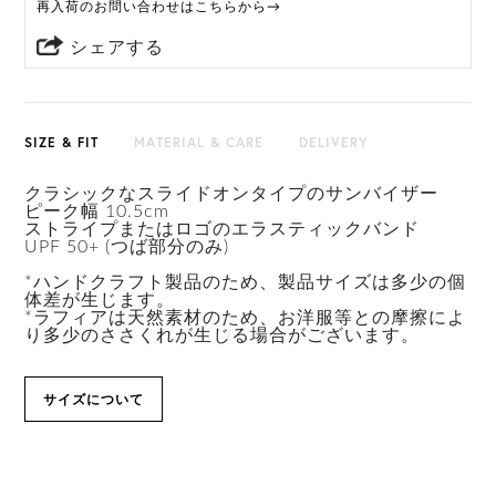
再入荷のお問い合わせはこちらから→
シェアする
SIZE & FIT
MATERIAL & CARE
DELIVERY
クラシックなスライドオンタイプのサンバイザー
ピーク幅 10.5cm
ストライプまたはロゴのエラスティックバンド
UPF 50+ (つば部分のみ)
*ハンドクラフト製品のため、製品サイズは多少の個
体差が生じます。
*ラフィアは天然素材のため、お洋服等との摩擦によ
り多少のささくれが生じる場合がございます。
サイズについて