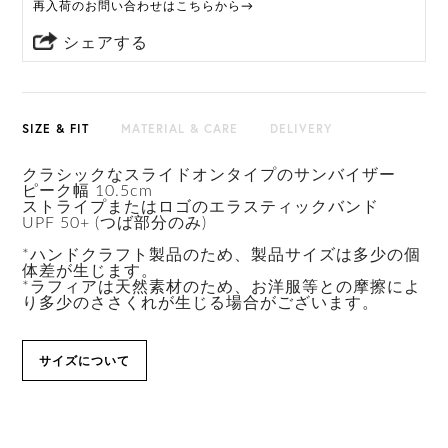
再入荷のお問い合わせはこちらから→
シェアする
SIZE & FIT
MATERIAL & CARE
DELIVERY
クラシックなスライドオンタイプのサンバイザー
ピーク幅 10.5cm
ストライプまたはロゴのエラスティックバンド
UPF 50+ (つば部分のみ)
*ハンドクラフト製品のため、製品サイズは多少の個
体差が生じます。
*ラフィアは天然素材のため、お洋服等との摩擦によ
り多少のささくれが生じる場合がございます。
サイズについて