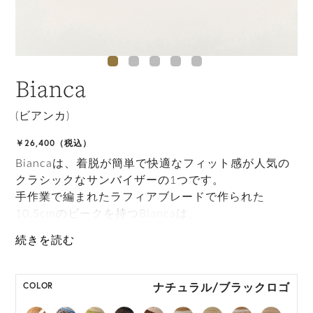
Bianca
(ビアンカ)
￥26,400（税込）
Biancaは、着脱が簡単で快適なフィット感が人気の
クラシックなサンバイザーの1つです。
手作業で編まれたラフィアブレードで作られた
10.5cmのピークを持つBiancaは、
さまざまなスポーツのスタイルにリュクスな雰囲気
を与え、日差しからもあなたを守ります。
ONE SIZE展開の商品:ONE SIZE 57.5cm
ナチュラル/ブラックロゴ
COLOR
M, L 展開の商品:M 57.5cm, L 59.5cm